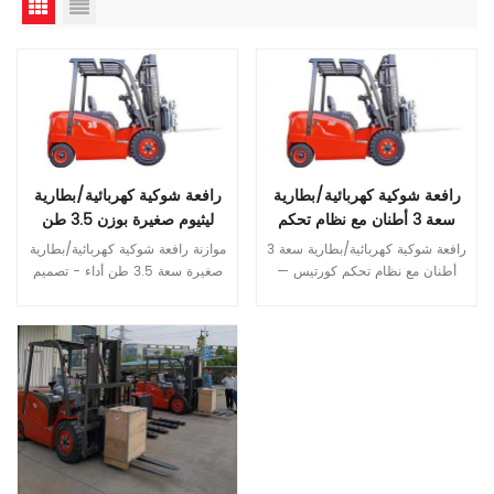
رافعة شوكية كهربائية/بطارية
رافعة شوكية كهربائية/بطارية
سعة 3 أطنان مع نظام تحكم
ليثيوم صغيرة بوزن 3.5 طن
كورتيس
رافعة شوكية كهربائية/بطارية سعة 3
موازنة رافعة شوكية كهربائية/بطارية
أطنان مع نظام تحكم كورتيس —
صغيرة سعة 3.5 طن أداء - تصميم
الكبح التجديدي بمحرك التيار المتردد
تعليق أمامي صغير جدًا، وتحسين
—فرامل اليد فرامل الانتظار —
استقرار العمل، ووزن ذاتي صغير،
قراءة المزيد
دواسة الفرامل الهيدروليكية الخدمية
قراءة المزيد
وتقليل استهلاك الطاقة، وتحسين
—صمام قطع سريع —صمام خفض
القدرة على التحمل - يتم ترتيب
حد السرعة —صمام قفل الإمالة -
محرك القيادة أفقيًا، ويتم غرق
رافعة شوكية كهربائية سعة 3 أطنان
البطارية في الجزء السفلي من
—صمام تخفيف الحمل الزائد مواصفة
السيارة لتحسين استقرار القيادة -
غرض وصف وحدة اف بي 30 سمات
يتم اعتماد مجموعة صندوق محور
وحدة الطاقة بطارية ليثيوم وضع
القيادة ذات نسبة السرعة العالية
القيادة نوع الجلوس الحمل المقدر
لتحسين كفاءة العمل، وتحسين