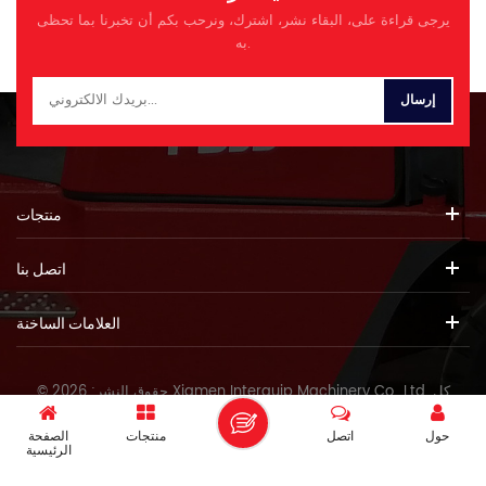
جديدة عالية الصلبة ، هادئة ومريحة
هيونداي HT33A 工作压力الضغط
يرجى قراءة على، البقاء نشر، اشترك، ونرحب بكم أن تخبرنا بما تحظى
شاشة ملونة LCD لمراقبة وصيانة
المقنن الآلام والكروب الذهنية 34.3
به.
مريحة أوضاع عمل مختلفة وأحجام
主控阀صمام التحكم العلامة التجارية
اختيارية تحديد نموذج وحدة ITQ
牌型号 في الخط
560.9 قوة مزدوجة وزن التشغيل
HVME270B 额
طن 53 سعة دلو م 2.8-4.0 نموذج
定流量التدفق المقدر لتر/دقيقة
المحرك YKVFT-315L2 QSL8.9
300 制动形式شكل الفرامل
القوة المقدرة KW/R/Min 280
الهيدروليكية 液压油الزيت
264/2100 حجم خزان الوقود ل
الهيدروليكي 标号及用量النموذج
500 سرعة السفر كم/ساعة
والجرعة كلغ HM046/310 底盘件
منتجات
4.8/3.0 سرعة التأرجح ص/دقيقة 9
أجزاء الهيكل 履带形式 - نموذج
الحد الأقصى درجة التسلق Â° 30
المسار 三齿ثلاثة أسنان عرض
اتصل بنا
قوة حفر دلو في Power Max ISO
المسار ㎜ 600 ملم 履带板数量لا.
كيلوغرام 298 متوسط ​​ضغط
من المسار 件 每侧 49 (كل
التأريض KPA 95 نموذج المضخة
جانب) 履带接地比压متوسط ​​ضغط
العلامات الساخنة
الهيدروليكية مضمّن
التأريض (KPa) كيلو باسكال 67.8
V90N230DP الحد الأقصى للتدفق
支重轮数量لا. من بكرات المسار 件
ل/دقيقة 414x2 الضغط MPA 37
الجزء 9 (كل جانب) معلمة الأداء 爬
© حقوق النشر: 2026 Xiamen Interquip Machinery Co., Ltd. كل
حجم الخزان الهيدروليكي ل 480 أ
坡能力أقصى درجة تسلق° 度 35 行
الحقوق محفوظة.
الطول العام مم 13180 ب
驶速度سرعة السفر كم/ساعة
حول
اتصل
منتجات
الصفحة
العرض العام مم 3340 ج الارتفاع
IPv6 دعم الشبكة
3.3/5.2 最大挖掘深度ماكس. عمق
الرئيسية
الكلي ï¼إلى قمة الطفرة ï¼ مم
الحفر مم 7370/6890 最大挖掘半