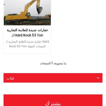
تحديد نموذج اي تي كيو 360.8 سعة
الجرافة (م3) م³ 1.6/1.8 الوزن
التشغيلي (T) كلغ 35000 حجم
خزان الوقود (L) ل 595 المحرك
العلامة التجارية 牌型号 دونغفنغ
الكمون 6LTAA8.9 ايسوزو 6HK1X
الطاقة المقدرة (كيلوواط/ص/
حفارات جديدة للعلامة التجارية
دقيقة) كيلووات/دورة في الدقيقة
لـ Hard Rock 53 Ton
242/2000 190.5/2000 وضع
Thection Duty Equipment
حفارة جديدة العلامة التجارية لـ Hard
السحب 涡轮增压شاحن توربيني 燃
Rock 53 Ton المعدات الثقيلة
油系统工作方式وضع نظام الوقود -
*التكوين الأساسي من الدرجة الأولى
الحقن المباشر معيار الانبعاثات Ⅱ
الراقية تتوافق محركات Isuzu مع
اليورو الثاني الهيكل 驱动方式وضع
قراءة المزيد
انبعاثات المرحلة الثالثة ، وتوفير
القيادة الهيدروليكية 主泵المضخة
1
ما مجموعه
الصفحات
الوقود والطاقة. العلامة التجارية
الرئيسية العلامة التجارية 牌型号 كيه
الدولية المضخة الرئيسية والصمام
بي إم K5V160DT 额定压力الضغط
الرئيسي تضمن المكونات
المقدر الآلام والكروب الذهنية 37 流
فئات
الهيدروليكية ذات العلامات التجارية
量 التدفق لتر/دقيقة 320×2 محرك
العالمية موثوقية عالية للنظام
التأرجح العلامة التجارية 牌型号 في
الهيدروليكي *موثوقية أكبر ومتانة
الخط HM5X180CHB 工作压力
وعرة وعالية القوة الازدهار المعزز ،
الضغط المقنن الآلام والكروب
العصا ، والأجزاء الهيكلية دلو *المزيد
الذهنية 26.5 محرك السفر العلامة
يشترك
من الراحة المنسقة سيارة أجرة
التجارية 牌型号 كيب RT60T/