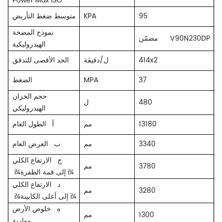
Power Max ISO
95
KPA
متوسط ​​ضغط التأريض
نموذج المضخة
V90N230DP
مضمّن
الهيدروليكية
414x2
ل/دقيقة
الحد الأقصى للتدفق
37
MPA
الضغط
حجم الخزان
480
ل
الهيدروليكي
13180
مم
الطول العام
أ
3340
مم
ب
العرض العام
ج
الارتفاع الكلي
3780
مم
ï¼
إلى قمة الطفرة
د
الارتفاع الكلي
3280
مم
ï¼
إلى أعلى الكابينة
ه
خلوص الأرض
1300
مم
موازنة