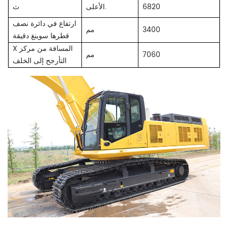
6820
الأعلى.
ث
ارتفاع في دائرة نصف
3400
مم
قطرها سوينغ دقيقة
X المسافة من مركز
7060
مم
التأرجح إلى الخلف