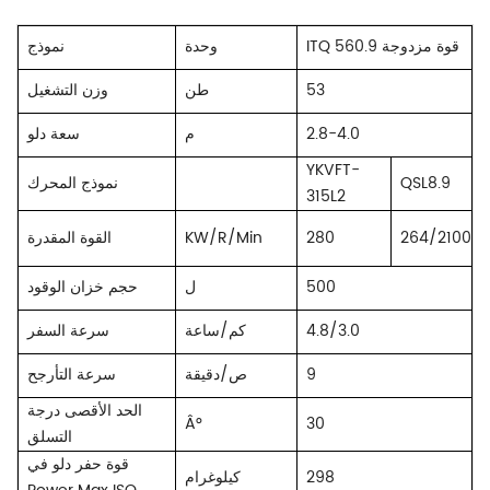
ITQ 560.9 قوة مزدوجة
وحدة
نموذج
53
طن
وزن التشغيل
2.8-4.0
م
سعة دلو
YKVFT-
QSL8.9
نموذج المحرك
315L2
264/2100
280
KW/R/Min
القوة المقدرة
500
ل
حجم خزان الوقود
4.8/3.0
كم/ساعة
سرعة السفر
9
ص/دقيقة
سرعة التأرجح
الحد الأقصى درجة
Â°
30
التسلق
قوة حفر دلو في
298
كيلوغرام