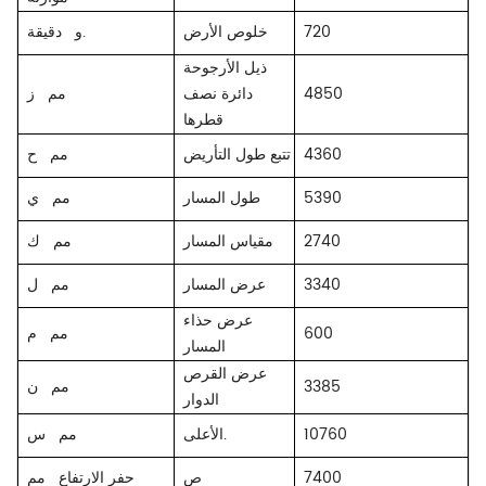
720
خلوص الأرض
دقيقة.
و
ذيل الأرجوحة
4850
دائرة نصف
ز
مم
قطرها
4360
تتبع طول التأريض
ح
مم
5390
طول المسار
مم
ي
2740
مقياس المسار
مم
ك
3340
عرض المسار
ل
مم
عرض حذاء
600
م
مم
المسار
عرض القرص
3385
مم
ن
الدوار
10760
الأعلى.
مم
س
7400
ص
حفر الارتفاع
مم