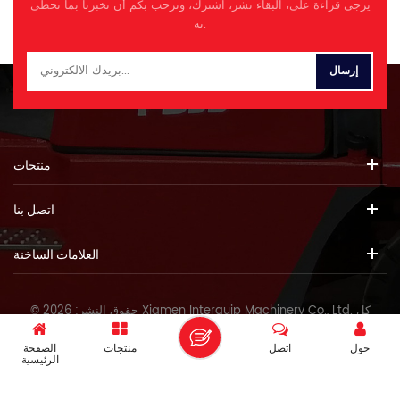
يرجى قراءة على، البقاء نشر، اشترك، ونرحب بكم أن تخبرنا بما تحظى
به.
منتجات
اتصل بنا
العلامات الساخنة
© حقوق النشر: 2026 Xiamen Interquip Machinery Co., Ltd. كل
الحقوق محفوظة.
حول
اتصل
منتجات
الصفحة
IPv6 دعم الشبكة
الرئيسية