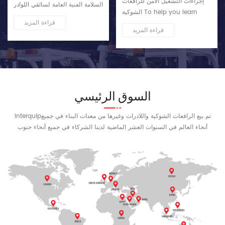
إجراءات التشغيل الآمن للرافعات
السلامة الفنية العامة لسائقي اللوادر
الشوكية To help you learn
مع الأحكام ذات الصلة من
قراءة المزيد
more about forklifts, below
المتطلبات الفنية العامة لآلات الحفر
قراءة المزيد
we share the forklift safe
والتحريك العامة. حسناً. II. The
operation procedures. We
preparatory work before the
hope this will be helpful! I.
loader starts ...
Forklift Inspection 1. Before
ope...
السوق الرئيسي
interquipتم بيع الرافعات الشوكية واللادرات وغيرها من معدات البناء في جميع
أنحاء العالم في السنوات العشر الماضية لدينا الشركاء في جميع أنحاء جنوب
إفريقيا، المكسيك، الولايات المتحدة، المملكة المتحدة، فيتنام، بوتسوانا، الأرجنتين،
شيلي . وما إلى ذلك في المستقبل، نرحب بمزيد من الأصدقاء للانضمام إلينا، وسوف
نساعد شركائنا بنشاط على حل أي مشاكل في آلات البناء