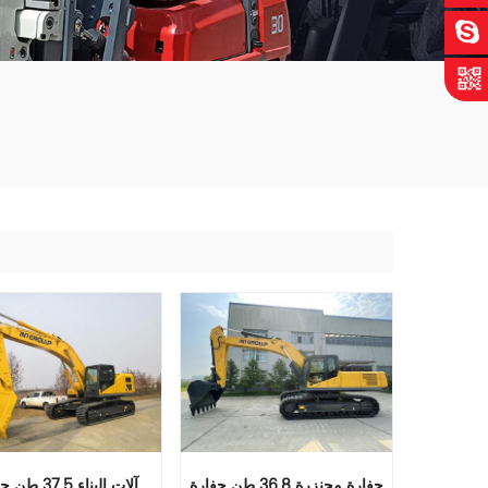
حفارة مجنزرة 36.8 طن حفارة
آلات البناء 37.5