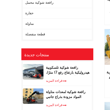
رافعة شوكية محمل
T
حفارة
مناولة
ات المرحلة
قطعة منفصلة
ن
منتجات جديدة
ات
ر
رافعة شوكية تلسكوبية
ر
ية
هيدروليكية بارتفاع رفع 17 مترًا،
ة
ووزن 5 أطنان، مع مُحدد عزم
قراءة المزيد
الدوران
لمعدات الثقيلة العلامة التجارية
،
رافعة شوكية لمعدات مناولة
لى
المواد مزودة بذراع جانبي
ل
تلسكوبي، سعة 4 أطنان، بطول
ذج
قراءة المزيد
17 مترًا، للبيع
رحلة
 قوة مزدوجة وزن