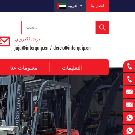
اتصل بنا
العربية
بريد إلكتروني
juju@interquip.cn
derek@interquip.cn
/
التعليمات
معلومات عنا