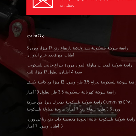
ض
تحظى به.
6HK1X الطاقة المقدرة (كيلوواط/
ة
بع
190.
 طول
منتجات
ضع
ار
اء
 الهيكل 驱
رافعة شوكية تلسكوبية هيدروليكية بارتفاع رفع 17 مترًا، ووزن 5
رص
دروليكية 主
أطنان، مع مُحدد عزم الدوران
泵المضخة الرئيسية العلامة التجارية
رافعة شوكية لمعدات مناولة المواد مزودة بذراع جانبي تلسكوبي،
K5V160D
مم
سعة 4 أطنان، بطول 17 مترًا، للبيع
ة 37 流量 التدفق
فعة شوكية تلسكوبية بذراع 3.5 طن وطول 12 مترًا مع كابينة تكييف
ى. 7150 عمق
جح
مم ق 11660
رافعة شوكية كهربائية تلسكوبية 3.5 طن بطول 10 أمتار
الخط
ط
رافعة شوكية تلسكوبية بمحرك ديزل من شركة Cummins EPA،
.
كروب الذهنية 26.5
وزن 3.5 طن، ارتفاع رفع 7 أمتار، مزودة بمناولة تلسكوبية
牌型
وى
رافعة شوكية تلسكوبية عالية الجودة مخصصة ذات دفع رباعي ووزن
نداي HT33A
امس 4850
3 أطنان وطول 7 أمتار
نية 34.3 主控阀صمام