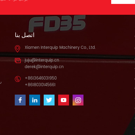
1300 و دقيقة. خلوص الأر
720 مم ز ذيل الأرجوحة دائر
ص/دقيقة) كيلووات/دورة في
نصف قطرها 4850 مم ح تت
الدقيقة 242/2000 5/2000
طول التأريض 4360 مم ي
وضع السحب 涡轮增压شاحن
المسار 5390 مم ك مقياس
اتصل بنا
توربيني 燃油系统工作方式و
المسار 2740 مم ل عرض
نظام الوقود - الحقن المباشر معي
المسار 3340 مم م عرض حذ
الانبعاثات Ⅱ اليورو الثاني
Xiamen Interquip Machinery Co., Ltd.
المسار 600 مم ن عرض الق
动方式وضع القيادة الهي
الدوار 3385 مم س الأعلى.
juju@interquip.cn
10760 حفر الارتفاع مم ص
牌型号 كيه بي إم T 额
derek@interquip.cn
7400 الأعلى. ارتفاع الارتفاع 
定压力الضغط المقدر الآلام
7320 س الأعلى. حفر العمق
+8613646031950
والكروب الذهني
را
6695 مم ص الأعل
+8618030145661
لتر/دقيقة 320×2 محرك التأر
حفر الجدار العمودي 
العلامة التجارية 牌型号 في 
الأعلى. حفر عمق طائرة أفقية
HM5X180CHB 工作压力الضغ
2.5 متر مم 11440 ر الأعلى
المقنن الآلام وال
حفر الوصول 4825 مم ش
محرك السفر العلامة التجارية 
Max.Digging Race على مست
号 كيب RT60T/هيو
الأرض 9250 مم الخ
工作压力الضغط المقنن الآلام
دقيقة. دائرة نصف قطرها مم
والكروب الذه