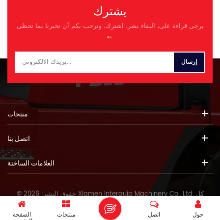
يشترك
يرجى قراءة على، البقاء نشر، اشترك، ونرحب بكم أن تخبرنا بما تحظى
به.
منتجات
اتصل بنا
العلامات الساخنة
© حقوق النشر: 2026 Xiamen Interquip Machinery Co., Ltd. كل
الحقوق محفوظة.
حول
اتصل
منتجات
الصفحة
IPv6 دعم الشبكة