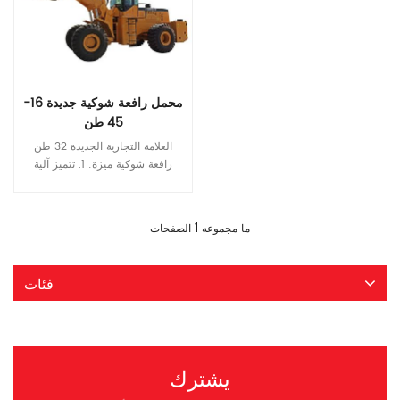
محمل رافعة شوكية جديدة 16-
45 طن
العلامة التجارية الجديدة 32 طن
رافعة شوكية ميزة: 1. تتميز آلية
الارتباط على شكل Z المصممة
خصيصًا لظروف تشغيل الحجر قوة
قراءة المزيد
وقدرة عالية على التحميل ، ويضمن
1
ما مجموعه
الصفحات
بنية الصخور المزدوجة الكلاسيكية
عرضًا واسع التشغيل. 2. يدرك قاعدة
العجلات الممتدة ومراس العجلات
فئات
والصابحة العالية للغاية الاستقرار
الجيد في العمل من الرافعة الشوكية
الأمامية. 3. محرك الصين-LIL ، ناقل
حركة عمود مكافحة التحكم
الإلكترونية عالية الموثوقية ، ومحور
يشترك
محرك المحرك الجاف المعزز يتوافق
تمامًا لتوفير الوقود وتقليل الاستهلاك.