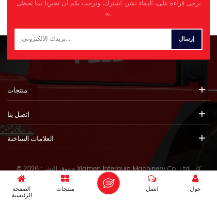
يرجى قراءة على، البقاء نشر، اشترك، ونرحب بكم أن تخبرنا بما تحظى
4. ارتفاع ارتفاع الإغراق ومسافة
به.
الإغراق ، ونطاق زاوية الدوران
الواسعة للشوك ، وتباعد الشوكة
القابلة للتعديل مناسبة لاحتياجات
التشغيل المتنوعة ، بما في ذلك
تجميل الشوكة والانقلب على
الحجارة. 5. الإطارات 23.5-25
24PR Engneering مناسبة لظروف
الطرق الشديدة المتنوعة ، والتي
منتجات
تتميز بأداء قوي على الطرق الوعرة.
سلاسل الإطارات الاختيارية في
اتصل بنا
اختيارك. 6. يمكن أن يتكيف الدين
المرتفع من الأرض ، ونصف قطر
صغير ، وزاوية انخفاض عالية للفئة
العلامات الساخنة
مع ظروف التشغيل المعقدة
المختلفة. : مواصفة نموذج ITQ32T
وزن التشغيل 34000 كجم نموذج
© حقوق النشر: 2026 Xiamen Interquip Machinery Co., Ltd. كل
المحرك WD10G270E201 قوة
الحقوق محفوظة.
المحرك تقييم 199 كيلو واط تصنيف
حول
اتصل
منتجات
الصفحة
السرعة تدوير 2200R/NIN
IPv6 دعم الشبكة
الرئيسية
Max.Torque 1100n.M أقصى
ارتفاع 3100mm الحمل