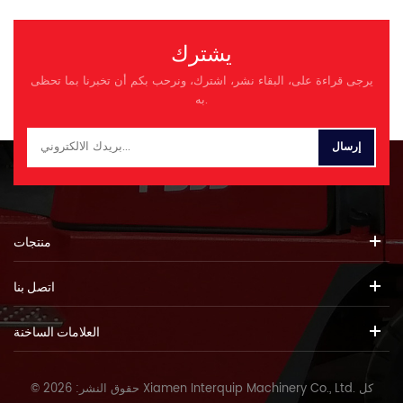
يشترك
يرجى قراءة على، البقاء نشر، اشترك، ونرحب بكم أن تخبرنا بما تحظى
به.
منتجات
اتصل بنا
العلامات الساخنة
© حقوق النشر: 2026 Xiamen Interquip Machinery Co., Ltd. كل