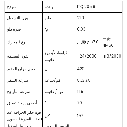
ITQ 205.9
وحدة
نموذج
21.3
طن
وزن التشغيل
0.93
م³
قدرة دلو
三菱
广康QSB7.0
نوع المحرك
4M50
كيلووات/ص/
118/2000
124/2000
القوة المصنفة
دقيقة
420
ل
حجم خزان الوقود
5.2/3.5
كم/ساعة
سرعة السفر
11.5
ص / دقيقة
سرعة التأرجح
70
°
أقصى درجة تسلق
قوة حفر الجرافة عند
157
كن
ISO
القدرة القصوى
الجيش الشعبي
متوسط ​​الضغط