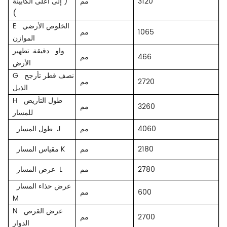
3120
مم
(
إلى أعلى الكابينة
)
الخلوص الأرضي
E
1065
مم
الموازن
واو
دقيقة. تطهير
466
مم
الأرض
نصف قطر تأرجح
G
2720
مم
الذيل
طول التأريض
H
3260
مم
للمسار
4060
مم
طول المسار J
2180
مم
مقياس المسار K
2780
مم
عرض المسار L
عرض حذاء المسار
600
مم
M
عرض القرص
N
2700
مم
الدوار