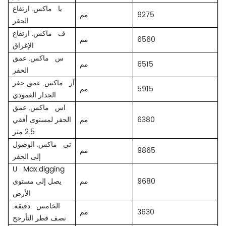
يا
ماكس. ارتفاع
9275
مم
الحفر
ف
ماكس. ارتفاع
6560
مم
الإغراق
س
ماكس. عمق
6515
مم
الحفر
آر
ماكس. عمق حفر
5915
مم
الجدار العمودي
اس
ماكس. عمق
6380
مم
الحفر لمستوى أفقي
2.5 متر
تي
ماكس. الوصول
9865
مم
إلى الحفر
U
Max.digging
9680
مم
يصل إلى مستوى
الأرض
الخامس
دقيقة.
3630
مم
نصف قطر التأرجح