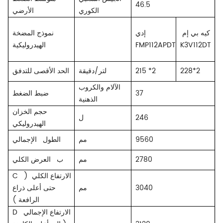
46.5
الكوري
الأرضي
كيه بي إم
إدي
نموذج المضخة
K3V112DT
FMP112APDT
الهيدروليكية
228*2
*2
215
لتر/دقيقة
الحد الأقصى للتدفق
الآلام والكروب
37
ضبط الضغط
الذهنية
حجم الخزان
246
ل
الهيدروليكي
9560
مم
الإجمالي
الطول
2780
مم
ب
العرض الكلي
الارتفاع الكلي
(
C
3040
مم
حتى أعلى ذراع
الرافعة
)
الارتفاع الإجمالي
D