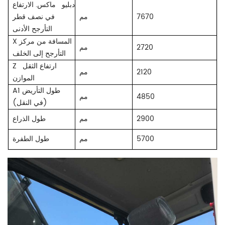
دبليو
ماكس. الارتفاع
7670
مم
في نصف قطر
التأرجح الأدنى
X المسافة من مركز
2720
مم
التأرجح إلى الخلف
ارتفاع الثقل
Z
2120
مم
الموازن
A1 طول التأريض
4850
مم
(في النقل)
2900
مم
طول الذراع
5700
مم
طول الطفرة