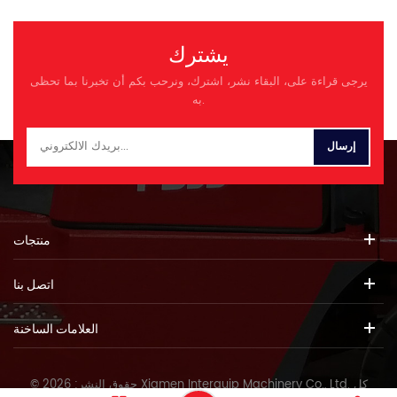
يشترك
يرجى قراءة على، البقاء نشر، اشترك، ونرحب بكم أن تخبرنا بما تحظى
به.
منتجات
اتصل بنا
العلامات الساخنة
© حقوق النشر: 2026 Xiamen Interquip Machinery Co., Ltd. كل