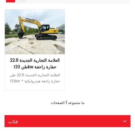
العلامة التجارية الجديدة 22.8
طن 133kw حفارة زاحفة
هيدروليكية
العلامة التجارية الجديدة 22.8 طن 133kw حفارة زاحفة هيدروليكية * التكوين الأساسي من الدرجة الأولى الراقية يتوافق مع محرك Cummins للانبعاثات من المرحلة III، بقوة ممتازة يتوافق محرك ايسوزو مع انبعاثات المرحلة الثالثة، مما يوفر الوقود والطاقة. العلامة التجارية الدولية المضخة الرئيسية والصمام الرئيسي تضمن المكونات الهيدروليكية ذات العلامة التجارية العالمية الموثوقية العالية للنظام الهيدروليكي * موثوقية ومتانة أعلى مزيد من الموثوقية والمتانة جسم متين وعالي القوة الأجزاء الهيكلية لذراع الرافعة والعصا والدلو معززة * المزيد من الراحة المنسقة كابينة جديدة صامتة ومريحة وصلبة للغاية شاشة LCD ملونة للمراقبة والصيانة المريحة أوضاع تشغيل متعددة متاحة تحديد نموذج وحدة إي تي كيو 220.9 وزن التشغيل طن 22.8 قدرة دلو م³ 1.0 نوع المحرك 五十铃4HK1X أحدث QSB7.0 القوة المصنفة كيلووات/ص/دقيقة 133/2000 124/1800 حجم خزان الوقود ل 420 سرعة السفر كم/ساعة 5.2/3.5 سرعة التأرجح ص / دقيقة 11.5 أقصى درجة تسلق ° 70 قوة حفر الجرافة عند القدرة القصوى ISO كن 157 متوسط ​​الضغط الأرضي الجيش الشعبي الكوري 46.5 نموذج المضخة الهيدروليكية إن لاين V90N130 كيه بي إم 3V112DT الحد الأقصى للتدفق لتر/دقيقة 250*2 228*2 ضبط الضغط الآلام والكروب الذهنية 37 حجم الخزان الهيدروليكي ل 246 الطول الإجمالي مم 9560 ب العرض الكلي مم 2980 C الارتفاع الكلي ( حتى أعلى ذراع الرافعة ) مم 3040 D الارتفاع الإجمالي ( إلى أعلى الكابينة ) مم 3120 E الخلوص الأرضي الموازن مم 1065 واو دقيقة. تطهير الأرض مم 466 G نصف قطر تأرجح الذيل مم 2720 H طول التأريض للمسار مم 3445 طول المسار J مم 4260 مقياس المسار K مم 2380 عرض المسار L مم 2980 عرض حذاء المسار M مم 600 N عرض القرص الدوار مم 2700 يا ماكس. ارتفاع الحفر مم 9275 ف ماكس. ارتفاع الإغراق مم 6560 س ماكس. عمق الحفر مم 6515 آر ماكس. عمق حفر الجدار العمودي مم 5915 اس ماكس. عمق الحفر لمستوى أفقي 2.5 متر مم 6380 تي ماكس. الوصول إلى الحفر مم 9865 U Max.digging يصل إلى مستوى الأرض مم 9680 الخامس دقيقة. نصف قطر التأرجح مم 3630 دبليو ماكس. الارتفاع في نصف قطر التأرجح الأدنى مم 7670 X المسافة من مركز التأرجح إلى الخلف مم 2720 Z ارتفاع الثقل الموازن مم 2120
قراءة المزيد
1
ما مجموعه
الصفحات
فئات