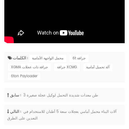
الكلمات :
6t جرافة
محمل الواجهة الأمامية
آلة تحميل أمامية
جرافة XCMG
XGMA جرافة ذات عجلات
6ton Payloader
سابق :
3 طن معدات شديدة التحمل لوكيل عجلة صغيرة
التالي :
آلات البناء محمل أمامي بعجلات سعة 5 أطنان للاستخدام في
التعدين على الطرق