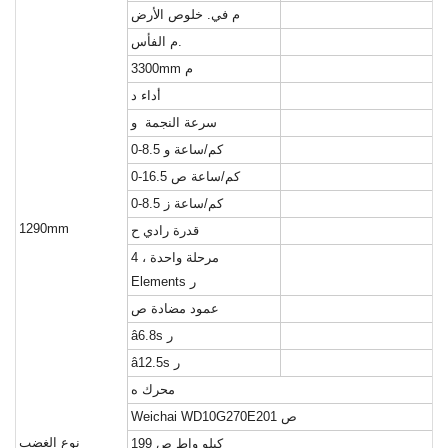
م
في. خلوص الأرض
الفأس.
م
م
3300mm
أداء
د
سرعة النجمة
و
0-8.5 كم/ساعة
و
0-16.5 كم/ساعة
ص
0-8.5 كم/ساعة
ز
1290mm
قدرة رادي
ح
مرحلة واحدة ، 4
ر
Elements
عمود مضادة
ص
ر
â6.8s
ر
â12.5s
محرك
ه
ص
Weichai WD10G270E201
نوع الغضب
199 كيلو واط
ص