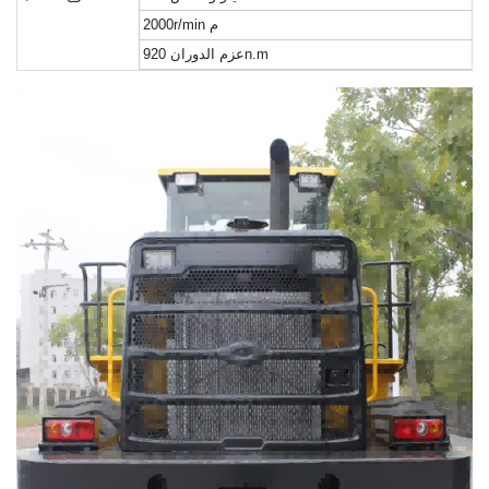
م
2000r/min
920n.m
عزم الدوران