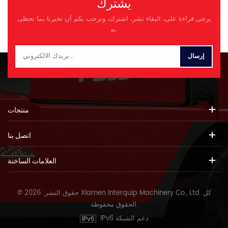
يشترك
النجمة و Orward 1 0-8.5 كم/
ساعة و Orward 2 0-16.5 كم/
يرجى قراءة على، البقاء نشر، اشترك، ونرحب بكم أن تخبرنا بما تحظى
ساعة ص Everse 1 0-8.5 كم/
به.
ساعة ز 28Â° قدرة رادي ح محول
عزم الدوران ydraulic مرحلة واحدة
، 4 Elements ر فدية عمود مضادة
ص وقت AISE â6.8s ر otal
â12.5s ر 26.5-25 نوع الغضب
محرك ه نموذج نغين Weichai
WD10G270E201 ص قوة ated
199 كيلو واط ص ated تدوير
منتجات
السرعة 2000r/min م الفأس. عزم
الدوران 920n.m ب
اتصل بنا
العلامات الساخنة
© حقوق النشر: 2026 Xiamen Interquip Machinery Co., Ltd. كل
الحقوق محفوظة.
IPv6 دعم الشبكة