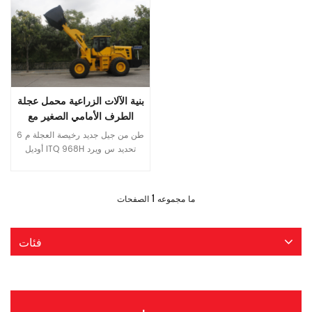
بنية الآلات الزراعية محمل عجلة
الطرف الأمامي الصغير مع
محرك المستوى الثاني
6 طن من جيل جديد رخيصة العجلة م
أوديل ITQ 968H تحديد س ويرد
الوزن 19500 كجم ص الحمل ated
6000 كجم ب سعة UCKET 3.5 م
قراءة المزيد
س طول verall 8380mm س
1
ما مجموعه
الصفحات
عرض Verall 3100mm س ارتفاع
verall 3560mm ب عرض UCKET
3170mm ث قاعدة الكعب
فئات
3350mm ر قاعدة الرف
2360mm م في. خلوص الأرض
470mm م الفأس. ارتفاع الارتفاع
3300mm م AX.Dumping
الوصول 1290mm أداء د سرعة