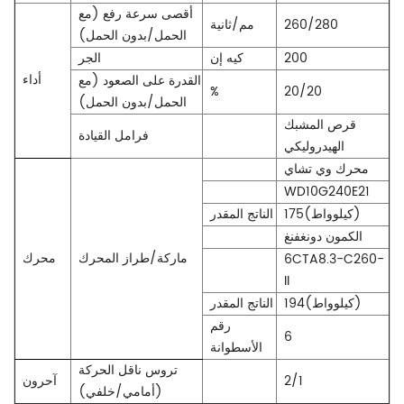
أقصى سرعة رفع (مع
260/280
مم/ثانية
الحمل/بدون الحمل)
200
كيه إن
الجر
أداء
القدرة على الصعود (مع
%
20/20
الحمل/بدون الحمل)
قرص المشبك
فرامل القيادة
الهيدروليكي
محرك وي تشاي
WD10G240E21
175(كيلوواط)
الناتج المقدر
الكمون دونغفنغ
ماركة/طراز المحرك
محرك
6CTA8.3-C260-
II
194(كيلوواط)
الناتج المقدر
رقم
6
الأسطوانة
تروس ناقل الحركة
2/1
آحرون
(أمامي/خلفي)