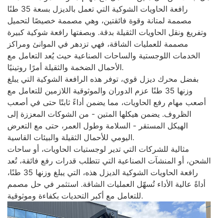
رافعة الحاويات الشوكية التي تعمل بالديزل بسعة 35 طنًا
مصممة لمتانة وقوة فائقتين، وهي مصممة خصيصًا لتحميل
وتفريغ ونقل الحاويات الثقيلة بدقة. وبصفتها رافعة شوكية كبيرة
مصممة للعمليات الشاقة، فهي تزدهر في الموانئ ومراكز
الخدمات اللوجستية والساحات الصناعية حيث يُعد التعامل مع
الأحمال الضخمة والثقيلة أمرًا روتينيًا.
بفضل محرك ديزل قوي، توفر هذه الرافعة الشوكية التي يبلغ
وزنها 35 طنًا عزم الدوران والموثوقية اللازمين للتعامل مع
أصعب مهام رفع الحاويات، مما يضمن أداءً ثابتًا حتى في أصعب
الظروف. يضمن هيكلها المتين - من الشوكات المعززة إلى
الهيكل المستقر - السلامة وطول العمر، حتى مع التعرض
اليومي للأحمال الثقيلة والبيئات القاسية.
مثالية للشركات التي تدير لوجستيات الحاويات، أو ساحات
الشحن، أو المنشآت الصناعية التي تتطلب قدرات رفع فائقة، تُعد
رافعة الحاويات الشوكية الديزل هذه، التي يبلغ وزنها 35 طنًا،
أداةً عالية الأداء تُسهّل العمليات الشاقة. استثمر في حل مصمم
للتعامل مع أكبر التحديات بكفاءة وموثوقية.