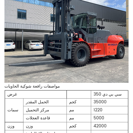
مواصفات رافعة شوكية الحاويات
سي بي دي 350
غرض
35000
كجم
الحمل المقدر
1220
مم
مركز التحميل
سمات
5000
مم
قاعدة العجلات
42000
كجم
وزن
وزن