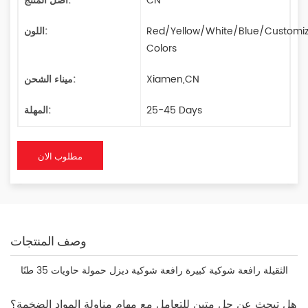
CN
أصل المنتج:
Red/Yellow/White/Blue/Customi
اللون:
Colors
Xiamen,CN
ميناء الشحن:
25-45 Days
المهلة:
مطلوب الان
وصف المنتجات
الثقيلة
رافعة شوكية كبيرة رافعة شوكية ديزل حمولة حاويات 35 طنًا
هل تبحث عن حل متين للتعامل مع مهام مناولة المواد الضخمة؟