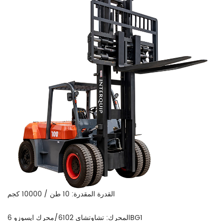
القدرة المقدرة: 10 طن / 10000 كجم
المحرك: تشاوتشاي 6102/محرك ايسوزو 6BG1