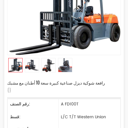
رافعة شوكية ديزل صناعية كبيرة سعة 10 أطنان مع مشبك
{}
A FD100T
رقم الصنف:
L/C T/T Western Union
قسط: