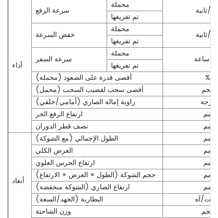
محملة
م/ثانية
سرعة الرفع
تم تفريغها
محملة
م/ثانية
خفض السرعة
تم تفريغها
محملة
م/ساعة
سرعة السفر
تم تفريغها
أداء
%
أقصى قدرة على الصعود (محملة)
كجم
أقصى سحب لقضيب السحب (محمل)
درجة
زاوية إمالة الصاري (أمامي/خلفي)
مم
ارتفاع الرفع الحر
مم
نصف قطر الدوران
مم
الطول الإجمالي (مع الشوكة)
مم
العرض الكلي
مم
ارتفاع الحرس العلوي
مم
حجم الشوكة (الطول × العرض × الارتفاع)
أبعاد
مم
ارتفاع الصاري (الشوكة منخفضة)
ولت/آه
البطارية (الجهد/السعة)
كجم
وزن الشاحنة