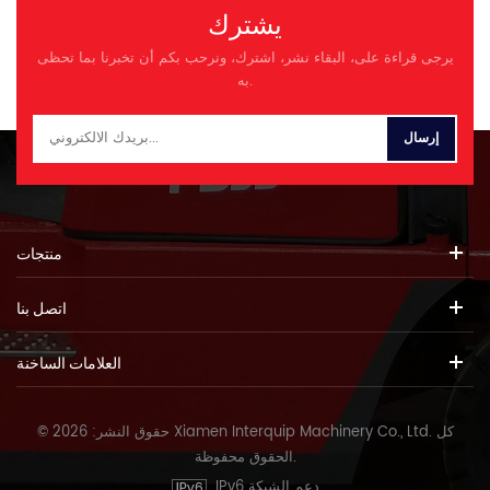
الارتفاع 3300 ملم ماكس 1400 ملم
يشترك
أداء سرعة القيادة إلى الأمام 1 0-
11.5 كم/ساعة إلى الأمام 2 0-38
يرجى قراءة على، البقاء نشر، اشترك، ونرحب بكم أن تخبرنا بما تحظى
كم/ساعة عكس 1 28Â° 0-16 كم/
به.
ساعة قدرة الصف محول عزم
الدوران الهيدروليكي مرحلة واحدة ،
4 عناصر الانتقال نوع الكوكب رفع
الوقت â6.8 ق المجموع â12.5 ق
نوع الإطارات 23.5-25 20 Pr
محرك نموذج المحرك Weichai
WD10G220E23 Cummins
6CTA8.3-C215 القوة المقدرة 162
منتجات
كيلوواط تصنيف السرعة تدوير 2000
ص/دقيقة الأعلى. عزم الدوران
اتصل بنا
العلامات الساخنة
© حقوق النشر: 2026 Xiamen Interquip Machinery Co., Ltd. كل
الحقوق محفوظة.
IPv6 دعم الشبكة