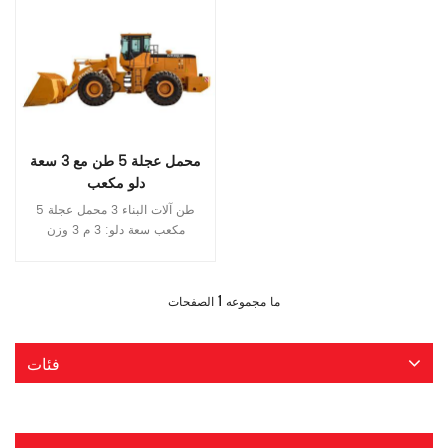
محمل عجلة 5 طن مع 3 سعة
دلو مكعب
5 طن آلات البناء 3 محمل عجلة
مكعب سعة دلو: 3 م 3 وزن
التشغيل: 17100 كجم القوة المقدرة:
162 كيلوواط نموذج ITQ958 تحديد
قراءة المزيد
وزن التشغيل 17،100 كجم الحمل
1
ما مجموعه
الصفحات
المقدر 5000 كجم سعة دلو 3 م
الطول العام 7950 ملم العرض
العام 2870 ملم الارتفاع الكلي
فئات
3500 ملم عرض دلو 3000 ملم
قاعدة العجلات 3300 ملم قاعدة
المسار 2260 ملم دقيقة. خلوص
الأرض 470 ملم الأعلى. ارتفاع