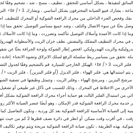
 السائق لتنفيذها ، بشكل أساسي للتحقق ، تنظيف ، مسح ، شد ، تشحيم وفقًا لج
التزييت. <br /> 3. صيانة المستوى الثاني ، بعد العمل الت
قم بفك وفحص الجزء الداخلي من محرك الرافعة الشوكية أو المحرك للتنظيف. اص
صل بحثًا عن سوء الاتصال والتلف ، وشد جميع مسامير التوصيل. تحقق مما إذا 
وما إذا كانت الأعمدة وأسلاك التوصيل تتأكسد وتضررت ، وما إذا كانت الأسلاك ثاب
ي محرك التنظيف المفكك والمفتش. نظف خزان الزيت والأسطوانة الهيدرولي
دروليكية والزيت الهيدروليكي. افحص إطار الشوكة ولوحة الجرافة بحثًا عن شقو
. تحقق من مسامير ربط سلسلة الرفع لسلك الانزلاق وتشوه الانحناء. إعادة ط
الهيكل الخارجي للسيارة. قم بالتشحيم وفقًا لجدول التشحيم. <br /> 3. مرشح الهواء ، فلتر الديزل ، فلتر الديزل (أو فلتر البنزين) ، ف
<br /> في الصيانة الروتينية للرافعات الشوكية ، أكثر الفلاتر الثلاثة التي ي
 مرشح البنزين ، ومرشح الهواء ، وفلتر الزيت ، وتتمثل وظيفتها في تصفية الشو
ائب الأخرى من الاختلاط في المحرك ، وذلك للتسبب في تآكل غير طبيعي أو تشغيل 
هائي من استبدال الفلتر الثالث هو حماية أجزاء محرك الرافعة الشوكية بشكل أ
محرك الرافعة الشوكية قدر الإمكان ، وهو أيضًا عنصر الصيانة الأكثر روتينية. <br /> رابعًا ، الصيانة اليومية < br /> تشير ا
ة إلى الصيانة الأساسية للرافعة الشوكية بعد كل وردية ، وتكون التفاصيل كما يلي: <br /> 1. نظف الأوساخ والوحل والأوساخ على ا
الشوكية الكهربائية. حدد الأقرب. هذا هو المعيار الوحيد لتوفير الوقت ، في أقرب وقت ممكن. أو انظر في دائرة ن
 بهذه الطريقة ، تكون صيانة الرافعة الشوكية مريحة ويتم توفير تكاليف النقل. <br /> 2. أثناء عملية الصيانة والإصلاح ، انتبه 