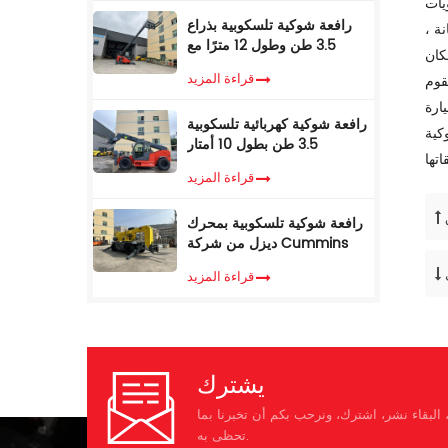
ويات
رافعة شوكية تلسكوبية بذراع
ة ،
3.5 طن وطول 12 مترًا مع
معرضة
كابينة تكييف
قراءة المزيد
قوم
ة. من
رافعة شوكية كهربائية تلسكوبية
كية
3.5 طن بطول 10 أمتار
قراءة المزيد
رافعة شوكية تلسكوبية بمحرك
ديزل من شركة Cummins
EPA، وزن 3.5 طن، ارتفاع رفع
قراءة المزيد
7 أمتار، مزودة بمناولة
تلسكوبية
يشترك
البقاء نشر، اشترك، ونرحب بكم أن تخبرنا بما
تحظى به.