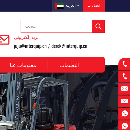
اتصل بنا
العربية
بريد إلكتروني
juju@interquip.cn
derek@interquip.cn
/
التعليمات
معلومات عنا