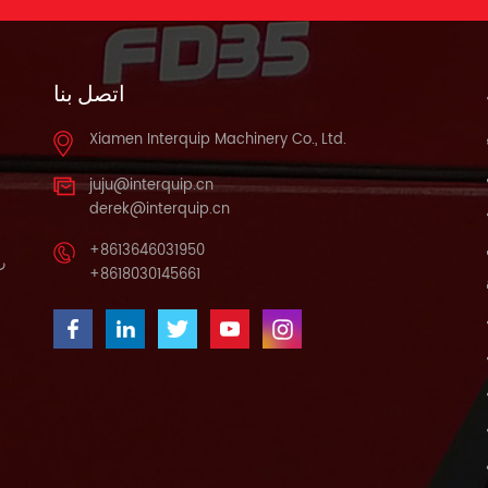
اتصل بنا
Xiamen Interquip Machinery Co., Ltd.
juju@interquip.cn
derek@interquip.cn
+8613646031950
را
+8618030145661