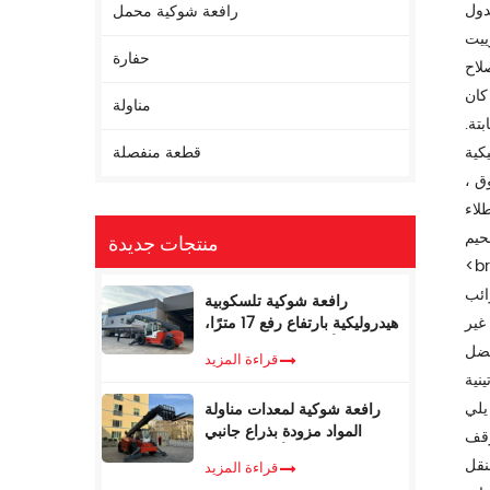
دول
رافعة شوكية محمل
راكمي لـ 2500 ساعة ، يشارك فنيو الصيانة المحترفون بشكل أساسي ، ويشارك
حفارة
لاح
كان
مناولة
تة.
كية
قطعة منفصلة
ق ،
لاء
لتر الزيت
منتجات جديدة
تم استبدالها هي: فلتر الهواء ، فلتر الديزل (أو فلتر البنزين) ، فلتر الزيت
ائب
رافعة شوكية تلسكوبية
غير
هيدروليكية بارتفاع رفع 17 مترًا،
ووزن 5 أطنان، مع مُحدد عزم
فضل
قراءة المزيد
الدوران
لصيانة
لرافعة
رافعة شوكية لمعدات مناولة
المواد مزودة بذراع جانبي
صف قطرها 2 كم من حيث تتوقف
تلسكوبي، سعة 4 أطنان، بطول
إلى ما
قراءة المزيد
17 مترًا، للبيع