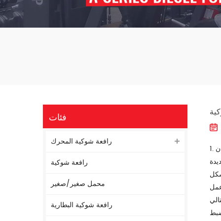
كية
فئات
رافعة شوكية المحرك
1. صيانة المحرك خلال فترة الضمان <br /> أول صيانة لـ <strong> <em> <a href="/engine-forklift_c7" target="_blank"> رافعة
عة الشوكية في غضون 300-500 ساعة من
رافعة شوكية
توردة بشكل
محمل صغير/صغير
اء الرافعة الشوكية فترة الضمان ، أي بعد فترة
ئق. بعد
رافعة شوكية البطارية
ة ، يكون