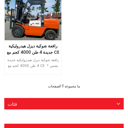
رافعة شوكية ديزل هيدروليكية
جديدة 4 طن 4000 كجم مع CE
رافعة شوكية ديزل هيدروليكية جديدة
4 طن 4000 كجم مع CE * يضمن
المحرك القوي مع ناقل الحركة
المستقر عالي الكفاءة الاستفادة
قراءة المزيد
الكاملة من عزم الدوران الناتج
1
ما مجموعه
الصفحات
*عناصر هيدروليكية عالية الجودة
مصممة خصيصًا لظروف العمل
المختلفة *يوفر الساري المصمم جيدًا
فئات
عملية أكثر أمانًا ورؤية أمامية أوسع.
*يضمن الجسم المدمج والمصقول
والواقي العلوي الموثوق والثابت
السحر الفريد للرافعة الشوكية