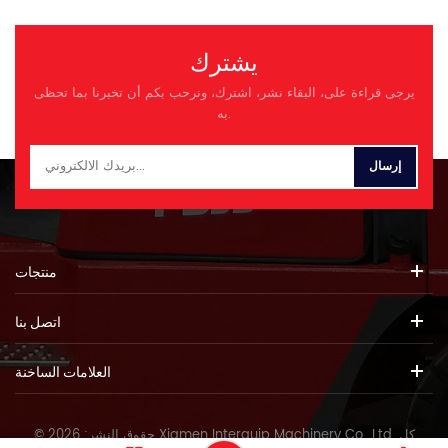
يشترك
يرجى قراءة على، البقاء نشر، اشترك، ونرحب بكم أن تخبرنا بما تحظى
به.
منتجات
اتصل بنا
العلامات الساخنة
© حقوق النشر: 2026 Xiamen Interquip Machinery Co., Ltd. كل