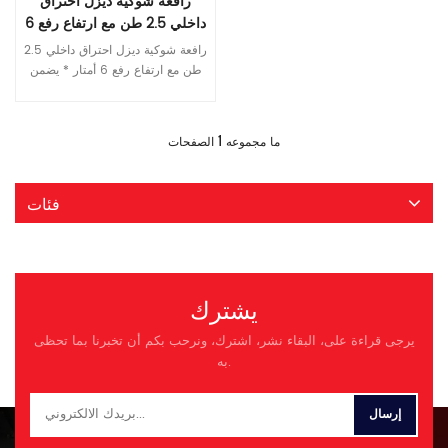
رافعة شوكية ديزل احتراق
داخلي 2.5 طن مع ارتفاع رفع 6
أمتار
رافعة شوكية ديزل احتراق داخلي 2.5
طن مع ارتفاع رفع 6 أمتار * يضمن
المحرك القوي مع ناقل الحركة
المستقر عالي الكفاءة الاستفادة
قراءة المزيد
الكاملة من عزم الدوران الناتج
1
ما مجموعه
الصفحات
*عناصر هيدروليكية عالية الجودة
مصممة خصيصًا لظروف العمل
المختلفة *يوفر الساري المصمم جيدًا
فئات
عملية أكثر أمانًا ورؤية أمامية أوسع.
*يضمن الجسم المدمج والمصقول
والواقي العلوي الموثوق والثابت
السحر الفريد للرافعة الشوكية
INTERQUIP تخصيص نموذج FD25 1
يشترك
نموذج الوقود ديزل 2 سعة التحميل
كلغ 2500 3 مركز التحميل مم 500
يرجى قراءة على، البقاء نشر، اشترك، ونرحب بكم أن تخبرنا بما تحظى
4 ارتفاع الرفع مم 3000 5 ارتفاع
به.
الرفع الحر الكامل مم 100 6 البعد
شوكة مم 1070×122×40 7 زاوية
إمالة الصاري درجة. 6/12 8 الحد
الأدنى لنصف قطر الدوران مم 2240