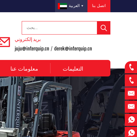
اتصل بنا
العربية
بريد إلكتروني
juju@interquip.cn
derek@interquip.cn
/
التعليمات
معلومات عنا