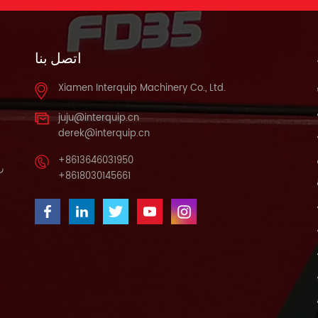
اتصل بنا
Xiamen Interquip Machinery Co., Ltd.
juju@interquip.cn
derek@interquip.cn
+8613646031950
را
+8618030145661