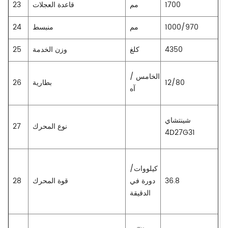
1700
مم
قاعدة العجلات
23
1000/970
مم
منبسط
24
4350
كلغ
وزن الخدمة
25
الخامس /
12/80
بطارية
26
آه
شينتشاي
نوع المحرك
27
4D27G31
كيلووات/
36.8
دورة في
قوة المحرك
28
الدقيقة