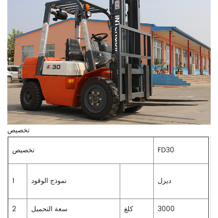
تخصيص
FD30
تخصيص
ديزل
نموذج الوقود
1
3000
كلغ
سعة التحميل
2