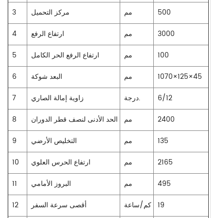
500
مم
مركز التحميل
3
3000
مم
ارتفاع الرفع
4
100
مم
ارتفاع الرفع الحر الكامل
5
1070×125×45
مم
البعد شوكة
6
6/12
درجة.
زاوية إمالة الصاري
7
2400
مم
الحد الأدنى لنصف قطر الدوران
8
135
مم
التخليص الأرضي
9
2165
مم
ارتفاع الحرس العلوي
10
495
مم
البروز الأمامي
11
19
كم/ساعة
أقصى سرعة السفر
12