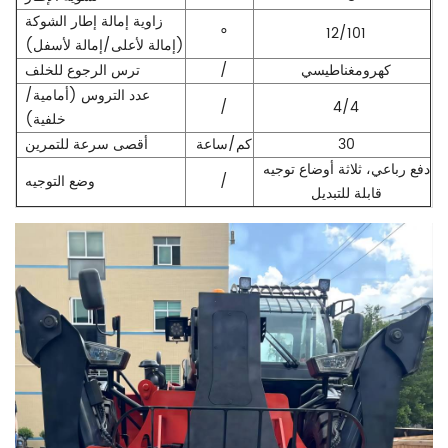
زاوية إمالة إطار الشوكة
°
12/101
(إمالة لأعلى/إمالة لأسفل)
كهرومغناطيسي
/
ترس الرجوع للخلف
عدد التروس (أمامية/
/
4/4
خلفية)
30
كم/ساعة
أقصى سرعة للتمرين
دفع رباعي، ثلاثة أوضاع توجيه
/
وضع التوجيه
قابلة للتبديل