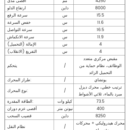
4250
مم
أقصى مدى
8000
داين
ارتفاع الدلو
15.5
س
سرعة الرفع
11.6
س
خفض السرعة
16.5
س
سرعة التواصل
11.9
س
سرعة الانكماش
4
س
الإمالة (التحميل)
4
س
التفريغ (الانقلاب)
مقبض مركزي متعدد
الوظائف، نظام حماية من
/
يتحكم
التحميل الزائد
يوتشاي
/
طراز المحرك:
ترتيب خطي، محرك ديزل
/
نوع المحرك:
مبرد بالماء، ثلاثي الأشواط
73.5
كيلو وات
الطاقة المقدرة:
400
نيوتن متر
أقصى عزم دوران
8250
داين
قضيب السحب
محرك هيدروليكي + محركات
/
نظام النقل