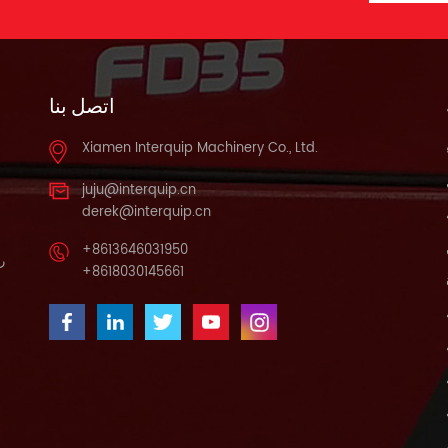
اتصل بنا
Xiamen Interquip Machinery Co., Ltd.
juju@interquip.cn
derek@interquip.cn
+8613646031950
را
+8618030145661