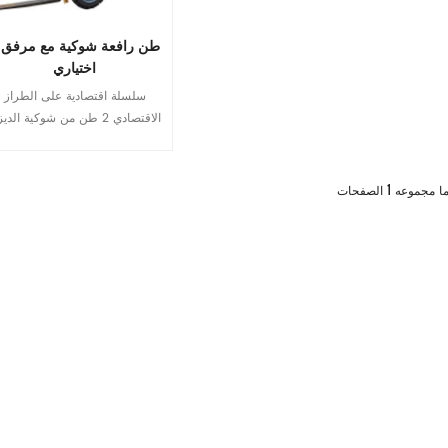
2 ط
اختياري
سلسلة اقتصادية على الطراز
الاقتصادي 2 طن من شوكية الد
مع محرك Xinchai السعة 
2 طن/ 2000 كجم المحرك:
قراءة المزيد
inchai C490/ Isuzu Engine
1
ا مجموعه
الصفحات
C240/ Mitsubish S4S