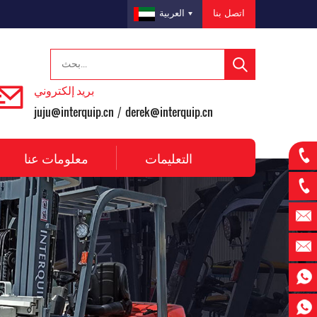
اتصل بنا
العربية
بريد إلكتروني
juju@interquip.cn
derek@interquip.cn
/
التعليمات
معلومات عنا