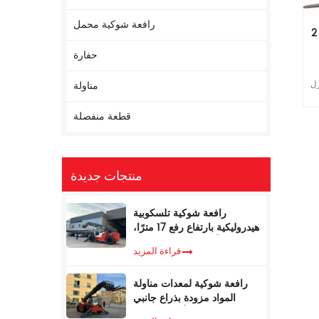
رافعة شوكية محمل
ن رافعة شوكية مع مرفق
حفارة
مناولة
يزل
المقدرة:
قطعة منفصلة
X
منتجات جديدة
رافعة شوكية تلسكوبية
هيدروليكية بارتفاع رفع 17 مترًا،
ووزن 5 أطنان، مع مُحدد عزم
قراءة المزيد
الدوران
رافعة شوكية لمعدات مناولة
المواد مزودة بذراع جانبي
تلسكوبي، سعة 4 أطنان، بطول