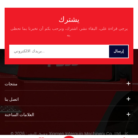
يشترك
يرجى قراءة على، البقاء نشر، اشترك، ونرحب بكم أن تخبرنا بما تحظى
به.
منتجات
اتصل بنا
العلامات الساخنة
© حقوق النشر: 2026 Xiamen Interquip Machinery Co., Ltd. كل