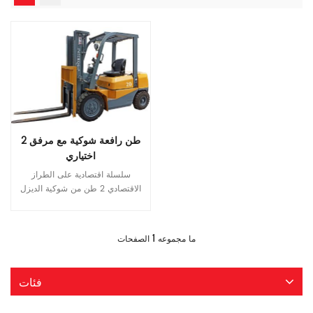
2 طن رافعة شوكية مع مرفق
اختياري
سلسلة اقتصادية على الطراز
الاقتصادي 2 طن من شوكية الديزل
مع محرك Xinchai السعة المقدرة:
2 طن/ 2000 كجم المحرك:
قراءة المزيد
Xinchai C490/ Isuzu Engine
1
ما مجموعه
الصفحات
C240/ Mitsubish S4S
فئات