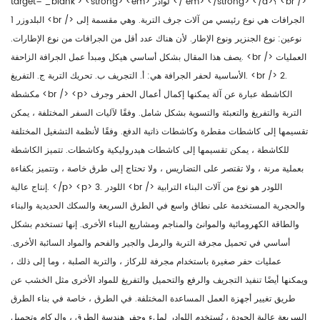
target="_blank"> <strong> <em> لوادر </ em> </strong> </a>؟ <br />
1 البلدوزر <br /> الجرافات هي نوع رئيسي من آلات جرف التربة. وهي مقسمة إلى
نوعين: نوع الجنزير ونوع الإطار. لأن هناك عدد أقل من الجرافات من نوع الإطارات.
يصف هذا المقال بشكل أساسي هيكل ومبدأ عمل الجرافة الزاحفة. <br /> العمليات
الأساسية لحفر الجرافة هي: أ. التجريف ب. تحريك التربة ج. التفريغ. <br /> 2.
مكشطة <br /> <p> الكاشطة عبارة عن آلة يمكنها إكمال أعمال الحفر وجرف
التربة والتفريغ والتعبئة والتسوية بشكل شامل. وفقًا لآليات السفر المختلفة ، يمكن
تقسيمها إلى كاشطات مقطرة وكاشطات ذاتية الدفع. وفقًا لأنظمة التشغيل المختلفة
للكاشطة ، يمكن تقسيمها إلى كاشطات هيدروليكية وكاشطات. تتميز الكاشطة
بعملية مرنة ، ولا تقتصر على التضاريس ، ولا تحتاج إلى طرق خاصة ، وتتميز بكفاءة
إنتاج عالية. </p> <p> 3. اللودر <br /> اللودر هو نوع من آلات البناء الترابية
والحجرية المستخدمة على نطاق واسع في الطرق السريعة والسكك الحديدية والبناء
والطاقة الكهرومائية والموانئ والمناجم ومشاريع البناء الأخرى. إنها تستخدم بشكل
أساسي في تحميل مجرفة التربة والرمل والجير والفحم والمواد السائبة الأخرى.
عمليات حفر صغيرة باستخدام مجرفة للركاز ، والتربة الصلبة ، وما إلى ذلك ،
ويمكنها أيضًا تنفيذ التجريف والرفع والتحميل والتفريغ للمواد الأخرى مثل الخشب عن
طريق تغيير أجهزة العمل المساعدة المختلفة. في الطرق ، خاصة في بناء الطرق
السريعة عالية الجودة ، تُستخدم اللوادر لملء وحفر هندسة الطرق ، والركام وتحميل