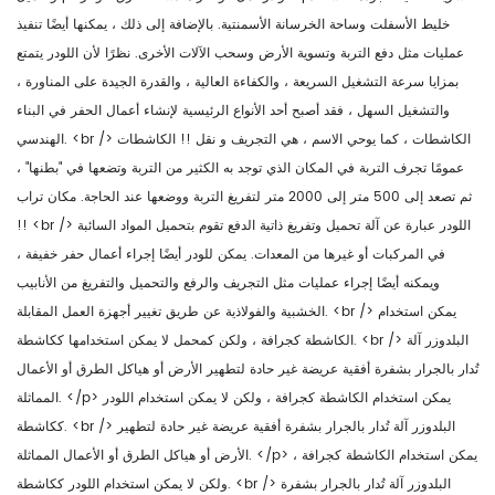
خليط الأسفلت وساحة الخرسانة الأسمنتية. بالإضافة إلى ذلك ، يمكنها أيضًا تنفيذ
عمليات مثل دفع التربة وتسوية الأرض وسحب الآلات الأخرى. نظرًا لأن اللودر يتمتع
بمزايا سرعة التشغيل السريعة ، والكفاءة العالية ، والقدرة الجيدة على المناورة ،
والتشغيل السهل ، فقد أصبح أحد الأنواع الرئيسية لإنشاء أعمال الحفر في البناء
الهندسي. <br /> الكاشطات ، كما يوحي الاسم ، هي التجريف و نقل !! الكاشطات
عمومًا تجرف التربة في المكان الذي توجد به الكثير من التربة وتضعها في "بطنها" ،
ثم تصعد إلى 500 متر إلى 2000 متر لتفريغ التربة ووضعها عند الحاجة. مكان تراب
!! <br /> اللودر عبارة عن آلة تحميل وتفريغ ذاتية الدفع تقوم بتحميل المواد السائبة
في المركبات أو غيرها من المعدات. يمكن للودر أيضًا إجراء أعمال حفر خفيفة ،
ويمكنه أيضًا إجراء عمليات مثل التجريف والرفع والتحميل والتفريغ من الأنابيب
الخشبية والفولاذية عن طريق تغيير أجهزة العمل المقابلة. <br /> يمكن استخدام
الكاشطة كجرافة ، ولكن كمحمل لا يمكن استخدامها ككاشطة. <br /> البلدوزر آلة
تُدار بالجرار بشفرة أفقية عريضة غير حادة لتطهير الأرض أو هياكل الطرق أو الأعمال
المماثلة. </p> يمكن استخدام الكاشطة كجرافة ، ولكن لا يمكن استخدام اللودر
ككاشطة. <br /> البلدوزر آلة تُدار بالجرار بشفرة أفقية عريضة غير حادة لتطهير
الأرض أو هياكل الطرق أو الأعمال المماثلة. </p> يمكن استخدام الكاشطة كجرافة ،
ولكن لا يمكن استخدام اللودر ككاشطة. <br /> البلدوزر آلة تُدار بالجرار بشفرة