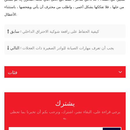
من حلها ، فلا تفككها بشكل أعمى ، واطلب من محترف أن يأتي ويفحصها ، باستثناء
الأعطال.
سابق :
كيفية الحفاظ على رافعة شوكية الاحتراق الداخلي
التالي :
يجب أن تعرف مهارات الصيانة للوادر الصغيرة ذات العجلات
فئات
يشترك
يرجى قراءة على، البقاء نشر، اشترك، ونرحب بكم أن تخبرنا بما تحظى
به.