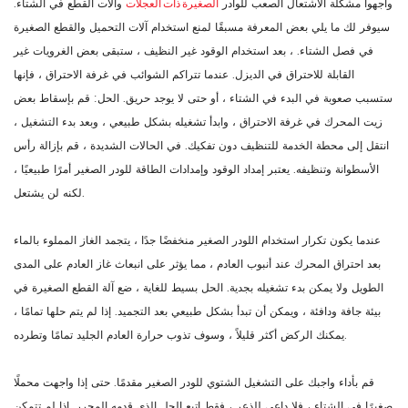
الصغيرة ذات العجلات
واجهوا مشكلة الاشتعال الصعب للوادر
وآلات القطع في الشتاء.
سيوفر لك ما يلي بعض المعرفة مسبقًا لمنع استخدام آلات التحميل والقطع الصغيرة
في فصل الشتاء. ، بعد استخدام الوقود غير النظيف ، ستبقى بعض الغرويات غير
القابلة للاحتراق في الديزل. عندما تتراكم الشوائب في غرفة الاحتراق ، فإنها
ستسبب صعوبة في البدء في الشتاء ، أو حتى لا يوجد حريق. الحل: قم بإسقاط بعض
زيت المحرك في غرفة الاحتراق ، وابدأ تشغيله بشكل طبيعي ، وبعد بدء التشغيل ،
انتقل إلى محطة الخدمة للتنظيف دون تفكيك. في الحالات الشديدة ، قم بإزالة رأس
الأسطوانة وتنظيفه. يعتبر إمداد الوقود وإمدادات الطاقة للودر الصغير أمرًا طبيعيًا ،
لكنه لن يشتعل.
عندما يكون تكرار استخدام اللودر الصغير منخفضًا جدًا ، يتجمد الغاز المملوء بالماء
بعد احتراق المحرك عند أنبوب العادم ، مما يؤثر على انبعاث غاز العادم على المدى
الطويل ولا يمكن بدء تشغيله بجدية. الحل بسيط للغاية ، ضع آلة القطع الصغيرة في
بيئة جافة ودافئة ، ويمكن أن تبدأ بشكل طبيعي بعد التجميد. إذا لم يتم حلها تمامًا ،
يمكنك الركض أكثر قليلاً ، وسوف تذوب حرارة العادم الجليد تمامًا وتطرده.
قم بأداء واجبك على التشغيل الشتوي للودر الصغير مقدمًا. حتى إذا واجهت محملًا
صغيرًا في الشتاء ، فلا داعي للذعر ، فقط اتبع الحل الذي قدمه المحرر. إذا لم تتمكن