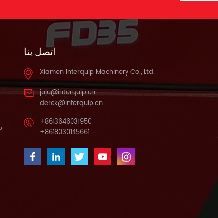
اتصل بنا
Xiamen Interquip Machinery Co., Ltd.
juju@interquip.cn
derek@interquip.cn
+8613646031950
را
+8618030145661