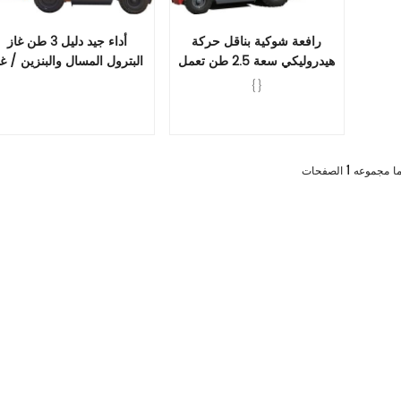
رافعة شوكية بناقل حركة
أداء جيد دليل 3 طن غاز
هيدروليكي سعة 2.5 طن تعمل
البترول المسال والبنزين / غا
بالغاز البترولي المسال
/ بنزين رافعة شوكية
{}
والبنزين/الغاز/البنزين
قراءة المزيد
قراءة المزيد
1
ا مجموعه
الصفحات