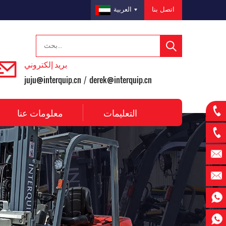
اتصل بنا
العربية
بريد إلكتروني
juju@interquip.cn
derek@interquip.cn
/
التعليمات
معلومات عنا