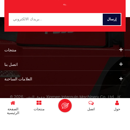
به.
منتجات
اتصل بنا
العلامات الساخنة
© حقوق النشر: 2026 Xiamen Interquip Machinery Co., Ltd. كل
الحقوق محفوظة.
حول
اتصل
منتجات
الصفحة
IPv6 دعم الشبكة
الرئيسية