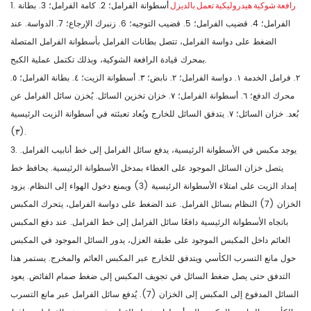
رافعة شوكية هيدروليكية تعمل بالديزل
أسطوانة الفرامل؛ 2. كامة الفرامل؛ 3. بطانة
1.
الفرامل؛ 4. قضيب الفرامل؛ 5. قضيب التوجيه؛ 6. زنبرك الإرجاع؛ 7. الدواسة. عند
الضغط على دواسة الفرامل، تتصل بطانات الفرامل بأسطوانة الفرامل المتصلة
بمحرك قيادة الرافعة الشوكية، وبذلك تكتمل عملية الكبح.
٢. فرامل الخدمة ١. دواسة الفرامل؛ ٢. نابض؛ ٣. أسطوانة الزيت؛ ٤. بطانة الفرامل؛ ٥.
محرك الدفع؛ ٦. أسطوانة الفرامل؛ ٧. خزان تخزين السائل. يُخزن سائل الفرامل عن
بُعد. خزان السائل؛ ٧. يتدفق السائل للخارج ويُعاد تعبئته في أسطوانة الزيت الرئيسية
(٣).
3. يوجد مكبس في الأسطوانة الرئيسية، يدفع سائل الفرامل إلى خط أنابيب الفرامل.
يتصل خزان السائل الموجود على الغطاء بمدخل الأسطوانة الرئيسية. يحافظ خط
إمداد الزيت على امتلاء الأسطوانة الرئيسية (3) ويمنع دخول الهواء إلى النظام. يزود
الخزان (7) النظام بسائل الفرامل. عند الضغط على دواسة الفرامل، يتحرك المكبس
باتجاه الأسطوانة الرئيسية دافعًا سائل الفرامل إلى خط الفرامل. عند دفع المكبس
العائم داخل المكبس الموجود على طبقة العزل، يدور السائل الموجود في المكبس
حول مانع التسرب الكأسي ويتدفق للخارج عبر المكبس العائم والمخرج. يستمر هذا
التدفق حتى يصل ضغط السائل في تجويف المكبس إلى ضغط صمام الفائض. يعود
السائل المدفوع إلى المكبس إلى الخزان (7). يُدفع سائل الفرامل عبر مانع التسرب