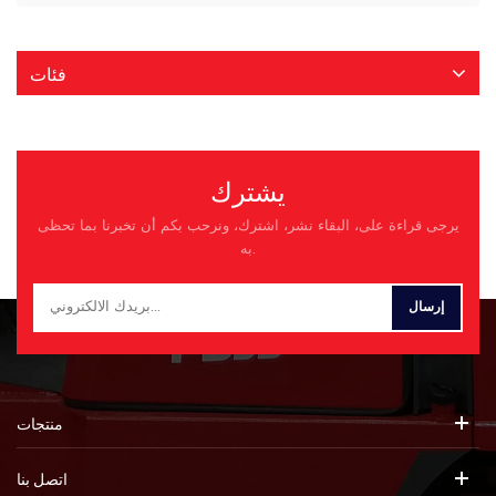
فئات
يشترك
يرجى قراءة على، البقاء نشر، اشترك، ونرحب بكم أن تخبرنا بما تحظى
به.
منتجات
اتصل بنا