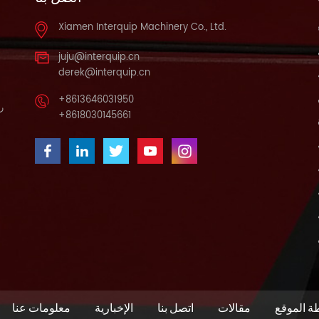
Xiamen Interquip Machinery Co., Ltd.
juju@interquip.cn
derek@interquip.cn
+8613646031950
را
+8618030145661
ة الموقع
مقالات
اتصل بنا
الإخبارية
معلومات عنا