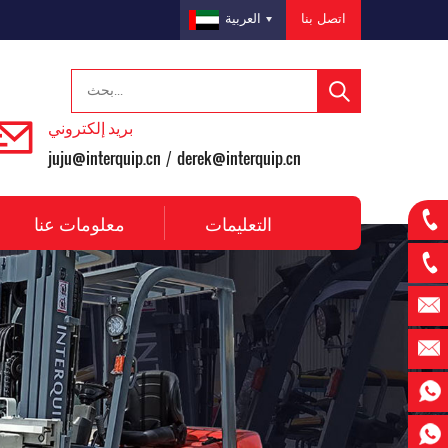
اتصل بنا
العربية
بريد إلكتروني
juju@interquip.cn
derek@interquip.cn
/
التعليمات
معلومات عنا