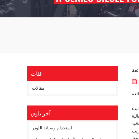
ئعة
فئات
مقالات
ئعة
آخر بلوق
لية
قود
استخدام وصيانة اللودر
زيت