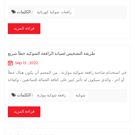
الكهربائية الحالية ، بغض النظر عن العلامة التجارية ، ستحتوي على
الكلمات :
مجموعة من ...
رافعات شوكية كهربائية
قراءة المزيد
طريقة التشخيص لصيانة الرافعة الشوكية خطأ سريع
Sep 13 , 2022
في استخدام شاحنة رافعة شوكية موازنة ، من المحتم أن يكون هناك خطأ
أو آخر ، والذي سيكون له تأثير كبير على كثافة العمالة للسائقين ، وكفاءة
النقل ، والظروف الفنية لرفع الشوكة وسلامة القيادة. إن كيفية تقلي...
الكلمات :
شوكية
رافعة شوكية موازنة
قراءة المزيد