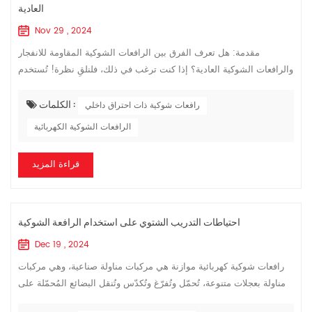
العادية
Nov 29 , 2024
مقدمة: هل تعرف الفرق بين الرافعات الشوكية المقاومة للانفجار
والرافعات الشوكية العادية؟ إذا كنت ترغب في ذلك، فلنلقِ نظرة! تُستخدم
الرافعات الشوكية المقاومة للانفجار في أماكن تطبيق خاصة، لذا دعونا
الكلمات :
أولاً...
رافعات شوكية ذات احتراق داخلي
الرافعات الشوكية الكهربائية
قراءة المزيد
احتياطات التدريب الشتوي على استخدام الرافعة الشوكية
Dec 19 , 2024
رافعات شوكية كهربائية موازنة هي مركبات مناولة صناعية، وهي مركبات
مناولة بعجلات متنوعة، تُحمّل وتُفرّغ وتُكدّس وتُنقل البضائع المُحمّلة على
منصات نقالة لمسافات قصيرة. احتياطات التدريب الشتوي رافعة شوكي...