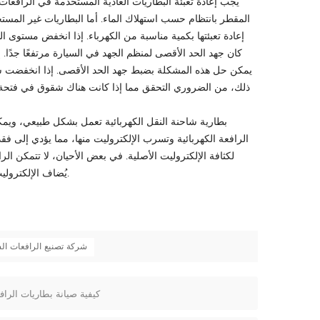
يجب إعادة تعبئة البطاريات العادية المستخدمة في الرافعات الك
المقطر بانتظام حسب استهلاك الماء. أما البطاريات غير المستخدمة
إعادة تعبئتها بكمية مناسبة من الكهرباء. إذا انخفض مستوى 
كان جهد الحد الأقصى لمنظم الجهد في السيارة مرتفعًا جدًا. 
يمكن حل هذه المشكلة بضبط جهد الحد الأقصى. إذا انخفضت شح
ذلك، من الضروري التحقق مما إذا كانت هناك شقوق في فتحة ال
بطارية شاحنة النقل الكهربائية تعمل بشكل طبيعي، ويمك
الرافعة الكهربائية وتسرب الإلكتروليت منها، مما يؤدي إلى فقدان
لكثافة الإلكتروليت الأصلية. في بعض الأحيان، لا تتمكن ال
يُضاف الإلكتروليت إلى البطارية، مما يُؤدي إلى نتائج عكسية ويُقلل بشكل كبير من عمرها الافتراضي.
شركة تصنيع الرافعات ال
كيفية صيانة بطاريات الراف