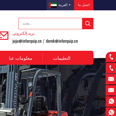
اتصل بنا
العربية
بريد إلكتروني
juju@interquip.cn
derek@interquip.cn
/
التعليمات
معلومات عنا