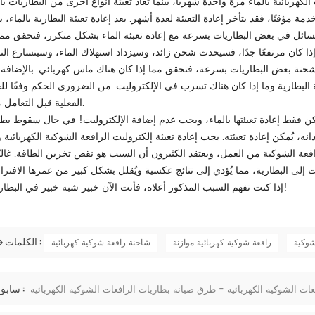
هربائية بالماء مرة واحدة شهريًا، بينما تُعاد تعبئة أنواع أخرى من البطاريات با
 مؤقتًا، فقد يتأخر إعادة التعبئة لعدة أشهر. بعد إعادة تعبئة البطارية بالماء،
السائل في بعض البطاريات بسرعة مع إعادة تعبئة الماء بشكل متكرر، فتحقق مما 
إذا كان مرتفعًا جدًا، فسيحدث شحن زائد، وسيزداد استهلاك الماء، وسيتسارع التب
نة بعض البطاريات بسرعة، فتحقق مما إذا كان هناك ماس كهربائي. بالإضافة 
بطارية وما إذا كان هناك تسرب في الإلكتروليت. من الضروري الحكم وفقًا للح
الفعلية قبل التعامل معها.
ن فقط إعادة تعبئتها بالماء، ويجب عدم إضافة الإلكتروليت! في حال سقوط بطا
ه، يُمكن إعادة تعبئته. يجب إعادة تعبئة إلكتروليت الرافعة الشوكية الكهربائية و
رافعة الشوكية من العمل، ويعتقد الكثيرون أن السبب هو نقص تخزين الطاقة. غالبًا
إذا كنت تفهم السبب المذكور أعلاه، فأنت الآن خبير شبه خبير في البطاريات!
الكلمات :
شوكية
رافعة شوكية كهربائية موازنة
شاحنة رافعة شوكية كهربائية
سابق :
عات الشوكية الكهربائية - طرق صيانة بطاريات الرافعات الشوكية الكهربائية