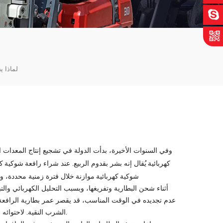
لماذا ي
وفي السنوات الأخيرة، بدأت الدولة في تشجيع إنتاج المعدات ا
كهربائية
رافعة شوكية كه
يُقال إنه بشر بقدوم الربيع. عند شراء
شوكية كهربائية موازنة
خلال فترة زمنية محددة، ولك
أثناء شحن البطارية وتفريغها، وبسبب التحليل الكهربائي وال
عدم تجديده في الوقت المناسب، قد يقصر عمر بطارية الرافعة ا
الشرب النقية. لاحتوائه على العديد من العناصر النزرة، سيكون له آثار سلبية على بطاريات الرافعة الشوكية.