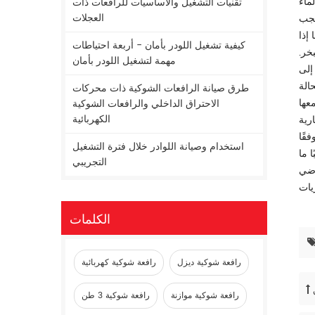
لماء
تقنيات التشغيل والأساسيات للرافعات ذات
العجلات
 يجب
إذا
كيفية تشغيل اللودر بأمان - أربعة احتياطات
خر.
مهمة لتشغيل اللودر بأمان
إلى
الة
طرق صيانة الرافعات الشوكية ذات محركات
الاحتراق الداخلي والرافعات الشوكية
الكهربائية
رية
فقًا
استخدام وصيانة اللوادر خلال فترة التشغيل
 ما
التجريبي
الكلمات
رافعة شوكية ديزل
رافعة شوكية كهربائية
رافعة شوكية موازنة
رافعة شوكية 3 طن