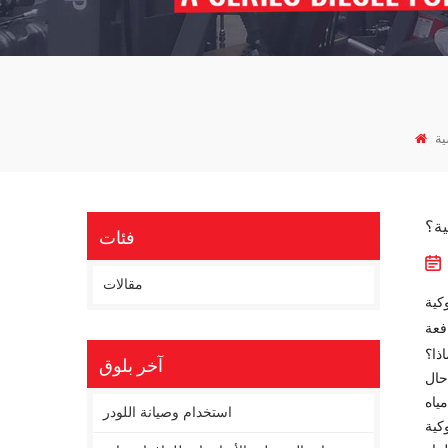
ية
ية؟
فئات
مقالات
كية
فعة
اذا؟
آخر بلوق
حال
ياه
استخدام وصيانة اللودر