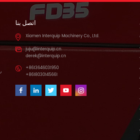
اتصل بنا
Xiamen Interquip Machinery Co., Ltd.
juju@interquip.cn
derek@interquip.cn
+8613646031950
را
+8618030145661