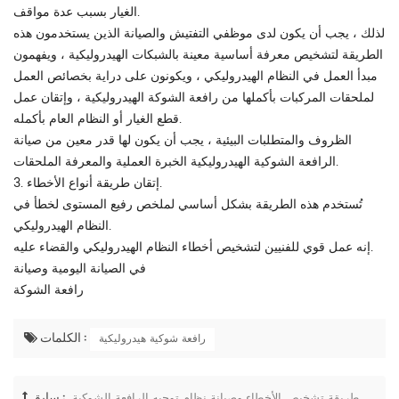
الغيار بسبب عدة مواقف.
لذلك ، يجب أن يكون لدى موظفي التفتيش والصيانة الذين يستخدمون هذه
الطريقة لتشخيص معرفة أساسية معينة بالشبكات الهيدروليكية ، ويفهمون
مبدأ العمل في النظام الهيدروليكي ، ويكونون على دراية بخصائص العمل
لملحقات المركبات بأكملها من رافعة الشوكة الهيدروليكية ، وإتقان عمل
قطع الغيار أو النظام العام بأكمله.
الظروف والمتطلبات البيئية ، يجب أن يكون لها قدر معين من صيانة
الرافعة الشوكية الهيدروليكية الخبرة العملية والمعرفة الملحقات.
3. إتقان طريقة أنواع الأخطاء.
تُستخدم هذه الطريقة بشكل أساسي لملخص رفيع المستوى لخطأ في
النظام الهيدروليكي.
إنه عمل قوي للفنيين لتشخيص أخطاء النظام الهيدروليكي والقضاء عليه.
في الصيانة اليومية وصيانة
رافعة الشوكة
الكلمات :
رافعة شوكية هيدروليكية
سابق :
طريقة تشخيص الأخطاء وصيانة نظام توجيه الرافعة الشوكية