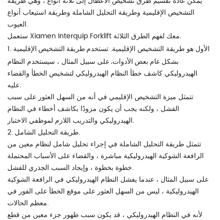
يمكن عادةً تقسيم طرق تشخيص الأعطال إلى ثلاثة أنواع ، وهي طريقة
التشخيص الإقليمية وطريقة التحليل الشاملة وطريقة استيعاب أنواع
العيوب.
ستعمل Xiamen Interquip Forklift معك لفهم الطرق الثلاثة.
تستخدم طريقة التشخيص الإقليمية
1. الأول هو طريقة التشخيص الإقليمية.
بشكل عام بعض الأدوات.
على سبيل المثال ، سيستخدم النظام
الهيدروليكي كاشف خطأ النظام الهيدروليكي لتشخيص الخطأ والقضاء
عليه.
تتمثل ميزة التشخيص الإقليمي في أنه من السهل العثور على سبب
الفشل ، ولكنه يجب أن يكون مزودًا بكاشف أخطاء في النظام
الهيدروليكي والتدريب اللازم لموظفي الاختبار.
2. طريقة التحليل الشامل.
تتمثل طريقة التحليل الشاملة في إجراء تحليل شامل لنظام معين من
الرافعة الشوكية الهيدروليكية مباشرة ، والقضاء على الأسباب المحتملة
خطوة بخطوة ، وإيجاد السبب الجذري للفشل.
على سبيل المثال ، عندما يفشل النظام الهيدروليكي في الرافعة الشوكية
الهيدروليكية ، ليس من السهل العثور على موقع الخطأ على الفور في
معظم الحالات.
لأنه في النظام الهيدروليكي ، قد يكون سبب ظهور جزء معين من قطع