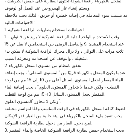
رافعة الشوكة
المنحل بالكهرباء
تحتوي البطارية على حمض الكبريتيك ،
وسيتم إنشاء غاز الهيدروجين عند العمل أو الوقوف.
قد يتسبب سوء المعاملة في إصابة خطيرة أو حريق ، لذلك يجب ملاحظة
الاحتياطات التالية:
1. احتياطات استخدام بطاريات الرافعة الشوكية.
1. وقت الاستخدام الواحد لبداية الرافعة الشوكية لا يزيد عن 5 ثوانٍ ،
والفاصل الزمني بين استخدامين لا يقل عن 15 S. عند استخدام المبتدئ
ثلاث مرات على التوالي ، ولا يزال محرك الرافعة الشوكية لا يمكن بدء
تشغيله ، والتوقف عن استخدامه ومعرفة السبب.
2. تحقق بانتظام من مستوى المنحل بالكهرباء.
عندما يكون المنحل بالكهرباء قريبًا من "المستوى السفلي" ، يجب إضافة
الماء المقطر لجعل المستوى السائل أعلى من 10 إلى 15 مم من لوحة
القطب ، ولكن عندما لا يتجاوز "المستوى العلوي" ، يجب إضافة الماء
المقطر لجعل المستوى السائل 10-15 مم من لوحة القطب.
ولكن لا تتجاوز "المستوى العلوي".
اضبط كثافة المنحل بالكهرباء في الوقت المناسب وفقًا لمواسم مختلفة.
يجب تنفيذ ملء المنحل بالكهرباء في بيئة خالية من الغبار قدر الإمكان
لمنع دخول الغبار من دخول بطارية الرافعة الشوكية.
3. يجب استخدام حمض بطارية الرافعة الشوكية الخاصة والماء المقطر