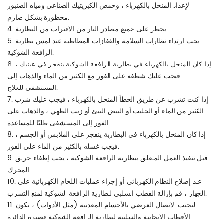
لإعداد المنحل بالكهرباء ، وحمض الكبريتيك الصناعي ومياه الصنبور
محظورة بشكل صارم.
4. يحظر على جميع مصادر النار من الاقتراب من البطارية.
5. يجب ارتداء نظارات السلامة والقفازات المطاطية عند لمس بطارية
الرافعة الشوكية.
6. إذا كان المنحل بالكهرباء في بطارية الرافعة الشوكية ينفجر في عينيك ،
فيجب عليك شطفه على الفور مع الكثير من الماء والذهاب إلى
المستشفى للعلاج.
7. إذا كنت تشرب عن طريق الخطأ المنحل بالكهرباء ، فيجب عليك شرب
الكثير من الماء أو الحليب أو البيض النيئ أو زيت الطهي ، والذهاب على
الفور إلى المستشفى طلبًا للمساعدة.
8. إذا كان المنحل بالكهرباء في البطارية ينفجر على الملابس أو الجسم ،
فيجب غسله بالكثير من الماء على الفور.
9. قبل تنفيذ العمل المتعلق ببطارية الرافعة الشوكية ، يجب إطفاء حريق
المحرك.
10. عند إصلاح النظام الكهربائي أو إجراء عمليات اللحام الكهربائية على
الجهاز ، قم بإزالة القطب السلبي لبطارية الرافعة الشوكية لمنع التسرب.
11. لتجنب الاتصال العرضي بالأجسام المعدنية (مثل الأدوات) ، تكون
الأقطاب الإيجابية والسلبية لبطارية الرافعة الشوكية قصيرة الدائرة.