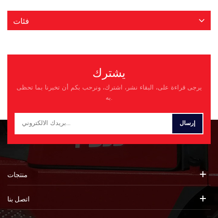
صُممت هذه الرافعة الشوكية الثقيلة
لأداء قوي في الموانئ والمراكز
فئات
اللوجستية والساحات الصناعية،
وتجمع بين قدرة رفع ٢٠ طنًا وهندسة
متينة لتلبية متطلبات تحميل وتفريغ
وتكديس الحاويات. مثالية للعمليات
الشاقة، وتزدهر في البيئات عالية
يشترك
الحجم حيث تُعدّ الكفاءة والموثوقية
أمرًا بالغ الأهمية، مما يضمن مناولة
يرجى قراءة على، البقاء نشر، اشترك، ونرحب بكم أن تخبرنا بما تحظى
سلسة لحاويات الشحن والحمولات
به.
الضخمة. يضمن هيكلها المتين - من
الشوكات المعززة إلى الهيكل
المستقر - الثبات حتى في ظل
أقصى وزن، بينما يوفر محركها القوي
عزم دوران ثابتًا لحركات سلسة
ومُتحكم فيها. سواء كنت تدير البضائع
في ميناء مزدحم أو تعمل على
تبسيط العمليات اللوجستية للحاويات
منتجات
في منشأة صناعية، فإن الرافعة
الشوكية التي يبلغ وزنها 20 طنًا هي
اتصل بنا
حل عالي الأداء للتعامل مع أصعب
مهام مناولة الحاويات لديك، مما يعزز