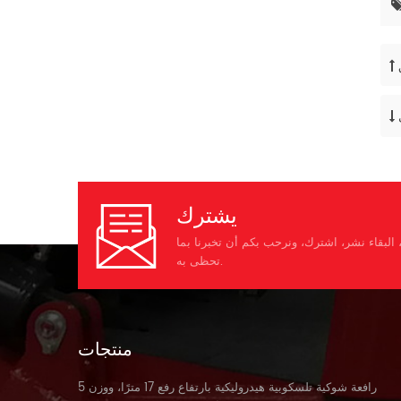
يشترك
البقاء نشر، اشترك، ونرحب بكم أن تخبرنا بما
تحظى به.
منتجات
رافعة شوكية تلسكوبية هيدروليكية بارتفاع رفع 17 مترًا، ووزن 5