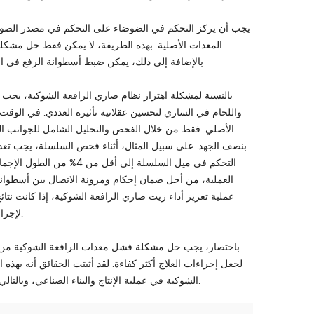
يجب أن يركز التحكم في الضوضاء على التحكم في مصدر الصوت
المعدات الأصلية. بهذه الطريقة، لا يمكن فقط حل مشكلة
بالإضافة إلى ذلك، يمكن ضبط أسطوانة الرفع في الم
بالنسبة لمشكلة اهتزاز نظام صاري الرافعة الشوكية، يج
الأصلي. فقط من خلال الفحص والتحليل الشامل للجوانب المخ
بنصف الجهد. على سبيل المثال، أثناء فحص السلسلة، يجب تعدي
التحكم في ميل السلسلة إل
العملية، من أجل ضمان إحكام ومرونة الاتصال بين أسطوان
عملية تعزيز أداء زيت صاري الرافعة الشوكية، إذا كانت نتا
لإجراء فحص النظام والتحكم فيه بحيث لا يكون أداء الزيت منخفضًا تتأثر بتشغيل المعدات.
باختصار، يجب حل مشكلة فشل معدات الرافعة الشوكية من
لجعل إجراءات العلاج أكثر كفاءة. لقد أثبتت الحقائق أنه بهذه
الشوكية في عملية الإنتاج والبناء الصناعي، وبالتالي تعزيز الاستقرار العالي وعملية التطوير والبناء عالية الكفاءة في جميع مناحي الحياة.