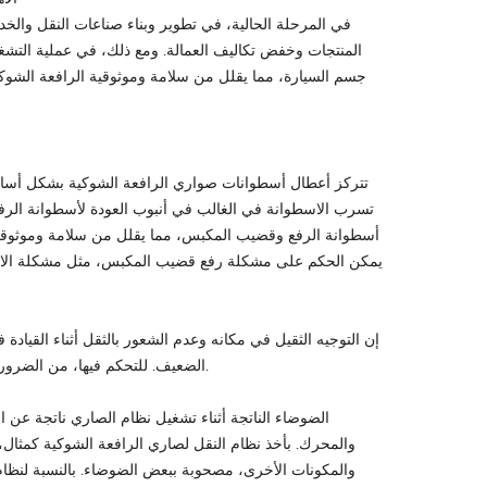
في المرحلة الحالية، في تطوير وبناء صناعات النقل والخد
المنتجات وخفض تكاليف العمالة. ومع ذلك، في عملية التش
جسم السيارة، مما يقلل من سلامة وموثوقية الرافعة الشوكي
تتركز أعطال أسطوانات صواري الرافعة الشوكية بشكل أسا
تسرب الاسطوانة في الغالب في أنبوب العودة لأسطوانة الرف
أسطوانة الرفع وقضيب المكبس، مما يقلل من سلامة وموثوقية
يمكن الحكم على مشكلة رفع قضيب المكبس، مثل مشكلة الاهت
إن التوجيه الثقيل في مكانه وعدم الشعور بالثقل أثناء الق
الضعيف. للتحكم فيها، من الضروري البدء من منظور الإدارة لتعزيز جودة أعمال فحص واختبار صاري الرافعة الشوكية.
الضوضاء الناتجة أثناء تشغيل نظام الصاري ناتجة عن اح
والمحرك. بأخذ نظام النقل لصاري الرافعة الشوكية كمثال
والمكونات الأخرى، مصحوبة ببعض الضوضاء. بالنسبة لنظام