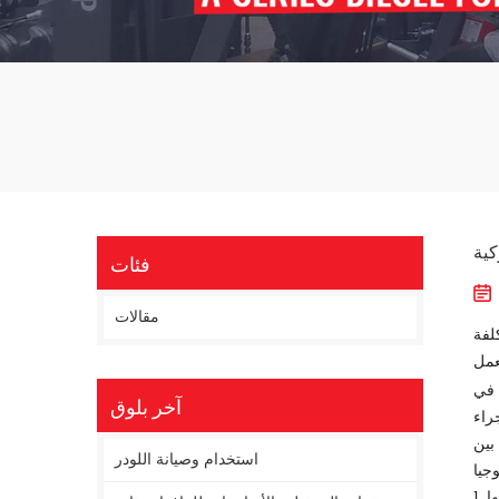
كية
فئات
مقالات
لفة
عمل
 في
آخر بلوق
راء
بين
استخدام وصيانة اللودر
ا