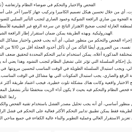
(ثالثًا) الفحص والاختبار والتحكم في ضوضاء النظام وارتعاشه
، أي من خلال تحسين هيكل تصميم الكاميرا وتركيب جهاز كاميرا آخر على أ
 الفجوة بين صاري الرافعة الشوكية وعمود الصاري لتجنب التأثير السلبي للضوض
نطقة العازلة لتجنب ضجيج الاهتزاز الناتج عن سرعة الرفع غير الطبيعية للأسطو
الهيدروليكية. وبهذه الطريقة يمكن ضمان استقرار إطار الرافعة الشوكية.
ب إجراء الفحص والتحكم من منظور عملي، أي أنه يجب فحص واختبار مشاكل الت
واللحام في الساري لتحسين عقلانية تأثيره العددي. في الوقت نفسه، من الضروري أيضًا التأكد م
تلفة المذكورة أعلاه، يمكن استخدام تدابير التحكم المحددة لتحقيق ضعف النت
ل إحكام السلسلة التي تؤثر على تشغيل النظام لتجنب التشوه. وهذا يعني أنه 
ى أقل من 4% من الطول الإجمالي، ويجب استبدال السلسلة الطويلة في الوقت المناسب لتحسين مرونتها. في
ة الرفع والصاري، يجب استبدال المكونات التي بها مشاكل في الوقت المناسب.
ئج الاختبار واقعية وكانت هناك مشكلة تلوث خطيرة، فيجب اعتماد طريقة أكثر عل
رابعا. الخ
 منظور أساسي، أي أنه يجب تحليل مصدر الفشل باستخدام تقنية الفحص وال
 الطريقة فقط يمكن تطبيق تدابير التحكم الأكثر فعالية على التحكم في فشل الرا