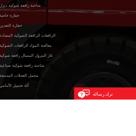
شاحنة رافعة شوكية ديزل
حفارة خاصة
حفارة التعدين
الرافعات الرافعة الشوكية المضادة
معالجة المواد الرافعات الشوكية
غاز البترول المسال رافعة شوكية
شاحنة رافعة شوكية صناعية
محمل العجلات المدمجة
آلة تحميل الأمامي
ترك رسالة
سياسة خاصة
XML
خريط
© حقوق النشر: 2026 Xiamen Interquip Machinery Co., Ltd. كل الحقوق محفوظة.