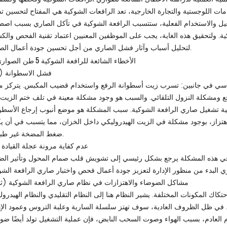
مات اللوجستية والتجارة الخارجية، تعد الرافعات الشوكية هي المفتاح لتحسين ت
غيل والاستخدام الفعلية، ستتسبب الرافعة الشوكية في تآكل الصاري بسبب اصط
ة. ولتحقيق هذه الغاية، يجب على الموظفين المعنيين اعتماد تقنية الفحص وال
لتحليل أسباب وآثار فشل الصاري من أجل تحسين جودة أعمال الصيانة.
5 طن
2. الأخطاء الشائعة للرافعة الشوكية
الصوار
(ط) فشل الاسطوانة
سي في جانبين: تسرب زيت أسطوانة الرفع واستخدام قضيب المكبس. يتركز م
ع ومشكلة النزول التلقائي. والسبب هو وجود مشكلة معينة في تلف ختم الزيت 
 تشغيل صاري الرافعة الشوكية. سبب المشكلة هو موضع أنبوب إرجاع الأسطوا
زاز، بوجود مشكلة في الزيت الهيدروليكي داخل الخزان، مما يتسبب في أن ي
ضغط المضخة غير طبيعي.
(II) عدم كفاية مرونة عجلة القيادة
يادة في هذه المشكلة يرجع بشكل رئيسي إلى تشويش قلب صمام المحول وتأثير ال
(ثالثًا) مشاكل الضوضاء والاهتزازات في نظام صاري الرافعة الشوكية
تكاك المكونات المختلفة. يشير النظام هنا إلى النظام التقليدي والنظام الهيدرول
، في ظل الظروف العادية، سوف تهتز سلسلة السارية وعلبة التروس وعمود الإد
 العادم، بسبب الهواء وصوت السحب النابض، فإن عملية التشغيل تولد أيضًا ضو