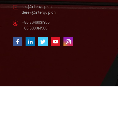
juju@interquip.cn
derek@interquip.cn
+8613646031950
را
+8618030145661
ة الموقع
مقالات
اتصل بنا
الإخبارية
معلومات عنا