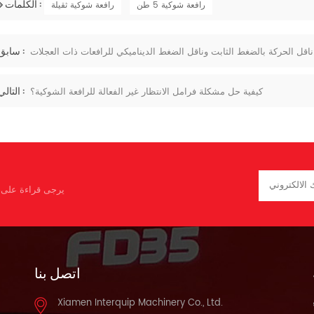
الكلمات :
رافعة شوكية 5 طن
رافعة شوكية ثقيلة
سابق :
ناقل الحركة بالضغط الثابت وناقل الضغط الديناميكي للرافعات ذات العجلات
التالي :
كيفية حل مشكلة فرامل الانتظار غير الفعالة للرافعة الشوكية؟
يرجى قراءة على، 
اتصل بنا
Xiamen Interquip Machinery Co., Ltd.