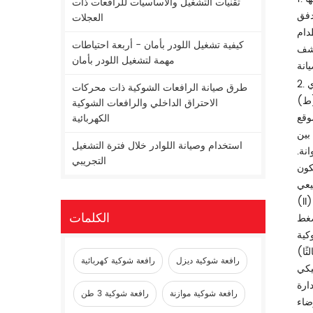
تقنيات التشغيل والأساسيات للرافعات ذات
دفق
العجلات
دام
كيفية تشغيل اللودر بأمان - أربعة احتياطات
كشف
مهمة لتشغيل اللودر بأمان
ي
طرق صيانة الرافعات الشوكية ذات محركات
الاحتراق الداخلي والرافعات الشوكية
وقع
الكهربائية
بين
استخدام وصيانة اللوادر خلال فترة التشغيل
نة.
التجريبي
كون
الكلمات
ضغط
رافعة شوكية ديزل
رافعة شوكية كهربائية
يكي
ارة
رافعة شوكية موازنة
رافعة شوكية 3 طن
ضاء