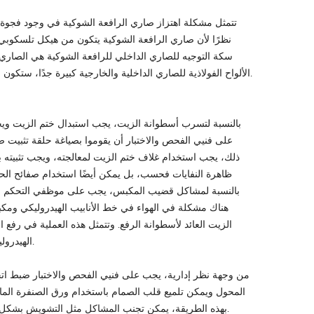
تتمثل مشكلة اهتزاز صاري الرافعة الشوكية في وجود فجوة معي
نظرًا لأن صاري الرافعة الشوكية يتكون من هيكل تلسكوبي
سكة التوجيه للصاري الداخلي للرافعة الشوكية هي الصاري 
الألواح الفولاذية للصاري الداخلية والخارجية كبيرة جدًا، ستكون الشوكة في طور الارتفاع، مما سيؤدي إلى عدم استقرار الساري، أي ظاهرة الاهتزاز.
بالنسبة لتسرب أسطوانة الزيت، يجب استبدال ختم الزيت ويج
على فنيي الفحص والاختبار أن يقوموا بصياغة حلقة تثبيت صف
ذلك، يجب استخدام غلاف ختم الزيت لمعالجته، ويجب تثبيته با
ظاهرة النفايات فحسب، بل يمكن أيضًا استخدام صفائح الحدي
بالنسبة لمشاكل قضيب المكبس، يجب على موظفي التحكم في 
هناك مشكلة في الهواء في خط الأنابيب الهيدروليكي ومكب
الزيت العائد لأسطوانة الرفع. وتتمثل هذه العملية في رفع ال
الهيدروليكي، وبذلك يتم استكمال عملية الفحص والاختبار للتحكم في تسرب أسطوانة الزيت.
من وجهة نظر إدارية، يجب على فنيي الفحص والاختبار ضبط اتجا
المحول ويمكن تلميع قلب الصمام باستخدام ورق الصنفرة المائ
بهذه الطريقة، يمكن تجنب المشاكل مثل التشويش بشكل فعال، بحيث يمكن للمنشأة العمل على صاري الرافعة الشوكية في التشغيل العادي.