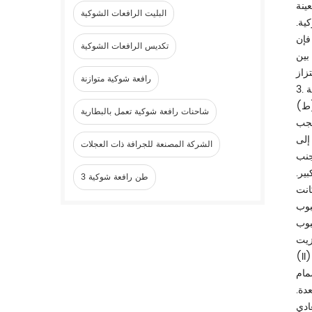
البليت الرافعات الشوكية
ية.
فإن
تكديس الرافعات الشوكية
بين
رافعة شوكية متوازنة
ة
شاحنات رافعة شوكية تعمل بالبطارية
يجب
إلى
الشركة المصنعة للجرافة ذات العجلات
جنب
ير.
3 طن رافعة شوكية
انت
بوب
نبوب
مام
دة.