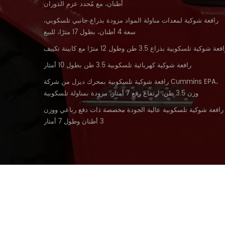
أطنان، مع مُحدد عزم الدوران
رافعة شوكية لمعدات مناولة المواد مزودة بذراع جانبي تلسكوبي،
سعة 4 أطنان، بطول 17 مترًا، للبيع
فعة شوكية تلسكوبية بذراع 3.5 طن وطول 12 مترًا مع كابينة تكييف
رافعة شوكية كهربائية تلسكوبية 3.5 طن بطول 10 أمتار
رافعة شوكية تلسكوبية بمحرك ديزل من شركة Cummins EPA،
وزن 3.5 طن، ارتفاع رفع 7 أمتار، مزودة بمناولة تلسكوبية
رافعة شوكية تلسكوبية عالية الجودة مخصصة ذات دفع رباعي ووزن
3 أطنان وطول 7 أمتار
منتجات
الصفحة الرئيسية