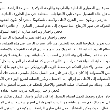
معينة.
نة بين الصواري الداخلية والخارجية واللوحة الفولاذية المنزلقة للرافعة الشوك
، فإن حالة التشغيل سوف تلبي الاحتياجات المختلفة. في ظل الظروف العادية، 
الخارجي، ويكون مسار الجري لأعلى ولأسفل تلسكوبيًا. بمجرد أن تكون الفجوة 
3. فحص واختبار ومراقبة سارية الرافعة الشوكي
(ط) فحص واختبار ومراقبة تسرب أسطوانة الزيت
ب تعزيز تكنولوجيا المعالجة للتخلص من تأثير تسرب الزيت. في هذه العملية، 
ائح الحديد الصلبة القابلة للتحريك مع تصميم صاري الرافعة الشوكية. بالإضافة 
لكماشة ثم إرساله إلى بيئة التشغيل لمعدات الأسطوانة. بهذه الطريقة، لا يتم ت
د الصلبة المنقولة عدة مرات، وبالتالي تحسين كفاءة استخدام الموارد بشكل كب
الفحص والاختبار التحكم في ضغط الزيت الهيدروليكي من خلال فهم ما إذا ك
س الأسطوانة. إذا كان لا يزال غير قادر على العمل بشكل طبيعي، فيجب فك أن
أسطوانة إلى الأعلى ثم إنزالها إلى الأسفل، وتكرر العملية لتفريغ الهواء في الأ
(II) فحص واختبار ومراقبة مرونة عجلة القيادة
ه الإدارة وضغط العمل لصمام المحول. إذا كان التأثير واضحًا، فيمكن تفكيك ص
ي. بعد ذلك، قم بتطبيق طبقة من الزيت الهيدروليكي لتعزيز سلاسة تشغيل المع