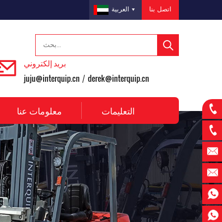
اتصل بنا
العربية
بريد إلكتروني
juju@interquip.cn
derek@interquip.cn
/
التعليمات
معلومات عنا