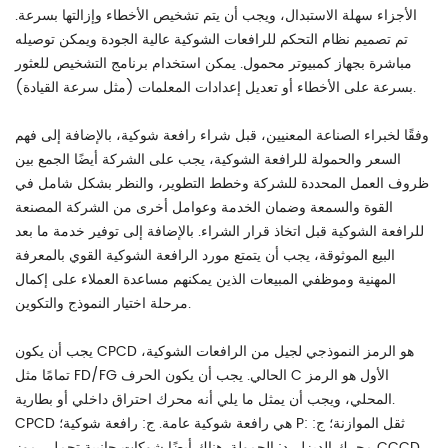
الأجزاء سهلة الاستبدال، ويجب أن يتم تشخيص الأخطاء وإزالتها بسرعة.
تم تصميم نظام التحكم للرافعات الشوكية عالية الجودة ويمكن توصيله
مباشرة بجهاز كمبيوتر محمول. يمكن استخدام برنامج التشخيص للعثور
بسرعة على الأخطاء أو تعديل إعدادات المعلمات (مثل سرعة القيادة).
وفقًا لخبراء الصناعة المعنيين، قبل شراء رافعة شوكية، بالإضافة إلى فهم
السعر والحمولة للرافعة الشوكية، يجب على الشركة أيضًا الجمع بين
ظروف العمل المحددة للشركة وخطط التطوير، والنظر بشكل شامل في
القوة والسمعة وضمان الخدمة وعوامل أخرى من الشركة المصنعة
للرافعة الشوكية قبل اتخاذ قرار الشراء. بالإضافة إلى توفير خدمة ما بعد
البيع الموثوقة، يجب أن يتمتع مورد الرافعة الشوكية القوي بالمعرفة
المهنية وموظفي المبيعات الذين يمكنهم مساعدة العملاء على إكمال
مرحلة اختيار النموذج والتكوين.
يجب أن يكون CPCD هو الرمز النموذجي لجيل من الرافعات الشوكية،
تمامًا مثل FD/FG الحالي. يجب أن يكون الحرف C الأول هو الرمز
المحلي، ويجب أن يمثل ما يلي أنه محرك احتراق داخلي أو بطارية.
CPCD هي رافعة شوكية عامة. ج: رافعة شوكية؛ P: ثقل الموازنة؛ ج:
محرك الديزل. د: الحمولة. هناك أيضًا شوكات جانبية تحمل رموز CCCD،