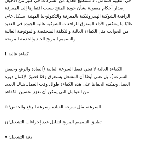
في التقييم الشامل، لا تستطيع العديد من الشركات في كثير من الأحيان
إصدار أحكام معقولة بشأن جودة المنتج بسبب افتقارها إلى المعرفة
الرافعة الشوكية الهيدروليكية
بالمعرفة والتكنولوجيا المهنية. بشكل عام،
غالبًا ما ينعكس الأداء المتفوق للرافعات الشوكية عالية الجودة في العديد
من الجوانب مثل الكفاءة العالية والتكلفة المنخفضة والموثوقية العالية
والتصميم المريح الجيد والخدمة المريحة.
1. كفاءة عالية
الكفاءة العالية لا تعني فقط السرعة العالية (القيادة والرفع وخفض
السرعة)، بل تعني أيضًا أن المشغل يستغرق وقتًا قصيرًا لإكمال دورة
العمل ويمكنه الحفاظ على هذه الكفاءة طوال وقت العمل. هناك العديد
من العوامل التي يمكن أن تعزز تحسين الكفاءة:
â السرعة، مثل سرعة القيادة وسرعة الرفع والخفض؛
¡¡تطبيق التصميم المريح لتقليل عدد إجراءات التشغيل؛
♥ دقة التشغيل؛