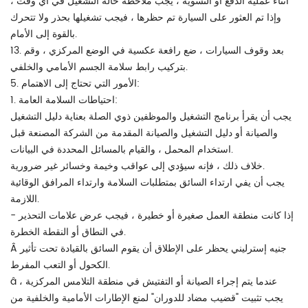
أثناء عملية الدفع أو التسوية ، يجب ملاحظة حالة التشغيل في أي وقت ،
وإذا تم العثور على السيارة تم حظرها ، فيجب تشغيلها بحذر ولا تتحرك
بالقوة إلى الأمام.
13. بعد وقوف السيارات ، ضع رافعة عكسية في الوضع المركزي ، وقم
بتركيب رابط سلامة الجسم الأمامي والخلفي.
5. الأمور التي تحتاج إلى الاهتمام:
1. احتياطات السلامة العامة:
يجب أن يقرأ برنامج التشغيل والموظفين ذوي الصلة بعناية دليل التشغيل
والصيانة أو دليل التشغيل والصيانة المقدمة من الشركة المصنعة قبل
استخدام المحمل ، والقيام بالمسائل المحددة في البيانات.
خلاف ذلك ، فإنه سيؤدي إلى عواقب وخيمة وخسائر غير ضرورية.
يجب أن يفي ارتداء السائق بمتطلبات السلامة وارتداء المرافق الوقائية
اللازمة.
- إذا كانت منطقة العمل صغيرة أو خطيرة ، فيجب عرض علامات التحذير
في النطاق أو النقطة الخطرة.
Â جنيه إسترليني يحظر على الإطلاق أن يقوم السائق بالقيادة تحت تأثير
الكحول أو التعب المفرط.
â عندما يتم إجراء الصيانة أو التفتيش في منطقة التلامس المركزية ،
يجب تثبيت "قضيب مضاد للدوران" لمنع الإطارات الأمامية والخلفية من