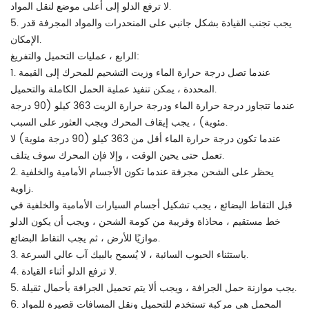
لا ترفع الدلو إلى أعلى موضع لنقل المواد.
5. يجب تجنب القيادة بشكل جانبي على المنحدرات والمواد المجرفة قدر
الإمكان.
الرابع ، عمليات التحميل والتفريغ:
1. عندما تصل درجة حرارة الماء وزيت التشحيم للمحرك إلى القيمة
المحددة ، يمكن تنفيذ عملية الحمل الكاملة والتحميل.
عندما تتجاوز درجة حرارة الماء ودرجة حرارة الزيت 363 كيلو (90 درجة
مئوية) ، يجب إيقاف المحرك ويجب العثور على السبب.
عندما تكون درجة حرارة الماء أقل من 363 كيلو (90 درجة مئوية) لا
تعمل حتى يحين الوقت ، وإلا فإن المحرك سوف يتلف.
2. يحظر على الشحن مجرفة عندما تكون الأجسام الأمامية والخلفية
زاوية.
قبل التقاط البضائع ، يجب تشكيل أجسام السيارات الأمامية والخلفية في
خط مستقيم ، محاذاة وقريبة من كومة الشحن ، ويجب أن يكون الدلو
موازيًا للأرض ، ثم يجب التقاط البضائع.
3. باستثناء الحبوب السائبة ، لا يُسمح بالبيك آب عالي السرعة.
4. لا ترفع الدلو أثناء القيادة.
5. يجب موازنة حمل الجرافة ، ويجب ألا يتم تحميل الجرافة بأحمال ثقيلة.
6. المحمل هي مركبة تستخدم للتحميل ونقل المسافات قصيرة للمواد