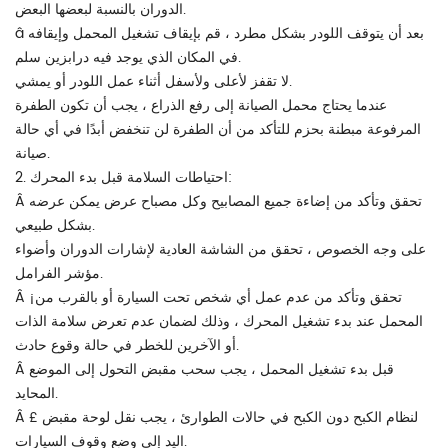
الدوران بالنسبة لبعضها البعض.
â بعد أن يتوقف اللودر بشكل مطرد ، قم بإيقاف تشغيل المحمل وإيقافه
في المكان الذي يوجد فيه درابزين سلم.
لا تقفز لأعلى ولأسفل أثناء عمل اللودر أو يمشي.
عندما يحتاج محمل الصيانة إلى رفع الذراع ، يجب أن تكون الطفرة
المرفوعة مبطنة بحزم للتأكد من أن الطفرة لن تنخفض أبدًا في أي حالة
صيانة.
2. احتياطات السلامة قبل بدء المحرك:
Â تحقق وتأكد من إضاءة جميع المصابيح وكل مصباح عرض يمكن عرضه
بشكل طبيعي.
على وجه الخصوص ، تحقق من الشاشة العادية لإشارات الدوران وأضواء
مؤشر الفرامل.
Â ¡تحقق وتأكد من عدم عمل أي شخص تحت السيارة أو بالقرب من
المحمل عند بدء تشغيل المحرك ، وذلك لضمان عدم تعرض سلامة الذات
أو الآخرين للخطر في حالة وقوع حادث.
Â قبل بدء تشغيل المحمل ، يجب سحب مقبض التحول إلى الموضع
المحايد.
Â £ لنظام الكبح دون الكبح في حالات الطوارئ ، يجب نقل لوحة مقبض
اليد إلى وضع وقوف السيارات.