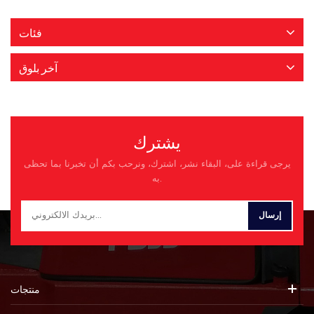
فئات
آخر بلوق
يشترك
يرجى قراءة على، البقاء نشر، اشترك، ونرحب بكم أن تخبرنا بما تحظى
به.
منتجات