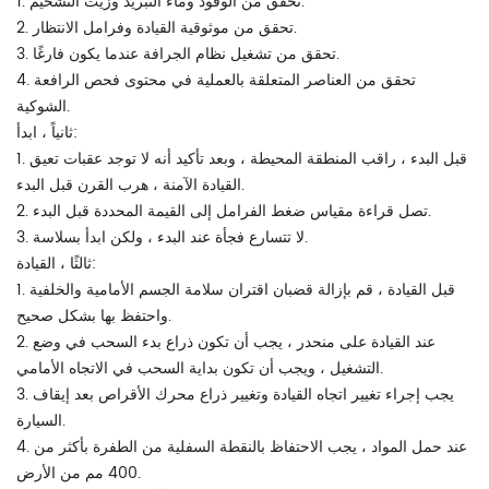
1. تحقق من الوقود وماء التبريد وزيت التشحيم.
2. تحقق من موثوقية القيادة وفرامل الانتظار.
3. تحقق من تشغيل نظام الجرافة عندما يكون فارغًا.
4. تحقق من العناصر المتعلقة بالعملية في محتوى فحص الرافعة
الشوكية.
ثانياً ، ابدأ:
1. قبل البدء ، راقب المنطقة المحيطة ، وبعد تأكيد أنه لا توجد عقبات تعيق
القيادة الآمنة ، هرب القرن قبل البدء.
2. تصل قراءة مقياس ضغط الفرامل إلى القيمة المحددة قبل البدء.
3. لا تتسارع فجأة عند البدء ، ولكن ابدأ بسلاسة.
ثالثًا ، القيادة:
1. قبل القيادة ، قم بإزالة قضبان اقتران سلامة الجسم الأمامية والخلفية
واحتفظ بها بشكل صحيح.
2. عند القيادة على منحدر ، يجب أن تكون ذراع بدء السحب في وضع
التشغيل ، ويجب أن تكون بداية السحب في الاتجاه الأمامي.
3. يجب إجراء تغيير اتجاه القيادة وتغيير ذراع محرك الأقراص بعد إيقاف
السيارة.
4. عند حمل المواد ، يجب الاحتفاظ بالنقطة السفلية من الطفرة بأكثر من
400 مم من الأرض.