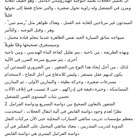
ال
يعتمد التوجيه الهيدروليكي الكامل ، وهو خفيف للغاية
ومرن في التشغيل وله زاوية تحول صغيرة ، والتي تحتاج فقط إلى تحولها
قليلاً.
المبتدئون غير مرتاحين للغاية عند العمل ، وهناك ظواهر مثل "رسم تنين" ،
وهز ، وقتل التوجيه ، والتأثير.
سيواجه سائق السيارة الجيد نفس الظاهرة عندما يتعلم قيادة محمل ،
وسيستغرق تصحيحها وقتًا طويلاً.
وبهذه الطريقة ، من ناحية ، يتم تقليل كفاءة البناء الهندسي ، ومن ناحية
أخرى ، يتم تسريع سرعة الضرر في الآلية.
لذلك ، من أجل إيجاد هذا النوع من الشعور ، من الضروري للمبتدئين أن
يكون لديهم عقل مستقر ، وليس للاندفاع من أجل النجاح ، لاستخدام
مسرعات صغيرة ، وحركة بطيئة ، والتمارين الأولى ، ثم التمارين
المتماسكة ، وخبرة دقيقة في إدراكهم ، حتى لا تتسبب في إتلاف الآلات.
تحسن بثبات المستوى الفني للتشغيل.
2. الشعور بالتعاون الصحيح بين دواسة التسريع ودواسة الفرامل
نظرًا لعدم وجود دواسة القابض في آلية انتقال العجلات ، استخدمت
معظم مؤسسات تدريب سائقي السيارات المحلية حتى الآن مركبات النقل
اليدوية لتدريب المتدربين ، معتاد سائقي المحمل على التفكير في أن
دواسة الفرامل اليسرى هي دواسة القابض.