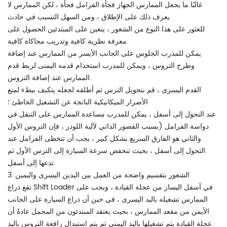
غالبًا ما يجعل الممارس الجهاز فجأة الفرامل فجأة ، لكن الممارس لا
يعرف ذلك على الإطلاق ، ومن السهل التسبب في حادث.
للعثور على هذا النوع من الشعور ، يتعين على المبتدئين الحصول على
معرفة نظرية كافية وتدريب محاكاة كافية.
يمكن للمدرب الجلوس على الجانب الأيسر من الممارس عند إضافة
وطرح التروس ، ويمكن للمدرب استخدام قدمه اليمنى لربط قدم
الممارس عند إضافة التروس.
القدم اليسرى ، قم بتحويل الترس ثم أطلقه لجعله يتكيف ببطء لمنع
الأضرار الميكانيكية الناتجة عن التشغيل الخاطئ ؛
عند التحول إلى أسفل ، يمكن للمدرب مساعدة الممارس على التنقل في
دواسة الفرامل (بسبب القصور الذاتي لآلية اللودر ، فإن التروس الأول
والثاني هو الفارق السريع بشكل كبير ، يجب أن تتخطى الفرامل عند
التحول إلى أسفل ، بحيث تنخفض سرعة السيارة إلى الترس الأول ثم
تدعها إلى أسفل.
3. الشعور بتقسيم واضحة من العمل بين اليدين اليسرى واليمين
تقع ذراع Shift Loader في أسفل اليسار من عجلة القيادة ، ويجب على
الممارس تشغيله باليد اليسرى ، في حين أن ذراع السيارة على الجانب
الأيمن من مقعد الممارس ، بحيث يعتقد المبتدئون من المحمل عادةً أن
عجلة القيادة يتم تشغيلها باليد اليمنى ثم يتم استبدال رافعة التروس باليد