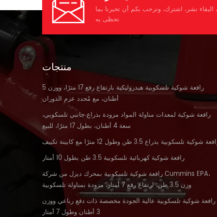
البقاء نشر، اشترك، ونرحب بكم أن تخبرنا بما
تحظى به.
منتجات
رافعة شوكية تلسكوبية هيدروليكية بارتفاع رفع 17 مترًا، ووزن 5
أطنان، مع مُحدد عزم الدوران
رافعة شوكية لمعدات مناولة المواد مزودة بذراع جانبي تلسكوبي،
سعة 4 أطنان، بطول 17 مترًا، للبيع
فعة شوكية تلسكوبية بذراع 3.5 طن وطول 12 مترًا مع كابينة تكييف
رافعة شوكية كهربائية تلسكوبية 3.5 طن بطول 10 أمتار
رافعة شوكية تلسكوبية بمحرك ديزل من شركة Cummins EPA،
وزن 3.5 طن، ارتفاع رفع 7 أمتار، مزودة بمناولة تلسكوبية
رافعة شوكية تلسكوبية عالية الجودة مخصصة ذات دفع رباعي ووزن
3 أطنان وطول 7 أمتار