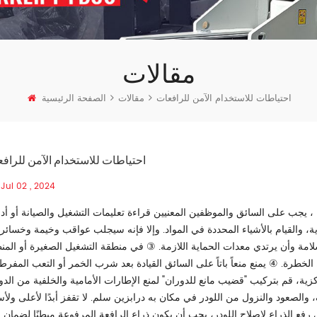
مقالات
احتياطات للاستخدام الآمن للرافعات
مقالات
الصفحة الرئيسية
احتياطات للاستخدام الآمن للراف
Jul 02 , 2024
، يجب على السائق والموظفين المعنيين قراءة تعليمات التشغيل والصيانة أو أدل
ة، والقيام بالأشياء المحددة في المواد. وإلا فإنه سيجلب عواقب وخيمة وخسائر 
ة وأن يرتدي معدات الحماية اللازمة. ③ في منطقة التشغيل الصغيرة أو المن
طرة. ④ يمنع منعاً باتاً على السائق القيادة بعد شرب الخمر أو التعب المفرط
ية، قم بتركيب "قضيب مانع للدوران" لمنع الإطارات الأمامية والخلفية من الدو
 والصعود والنزول من اللودر في مكان به درابزين سلم. لا تقفز أبدًا لأعلى ولأ
 رفع الذراع لإصلاح اللودر، يجب أن يكون ذراع الرافعة المرفوعة مبطنًا لضمان 