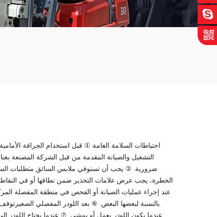
1. احتياطات السلامة العامة ① قبل استخدام
الجرافة الأمامية
التشغيل والصيانة المقدمة من قبل الشركة المصنعة بعناي
ضرورية. ② يجب أن تستوفي ملابس السائق متطلبات السلام
الخطرة، يجب عرض علامات التحذير ضمن نطاقها أو في النقاط الخ
عند إجراء عمليات الصيانة أو الفحص في منطقة المفصلة المركز
بالنسبة لبعضها البعض. ⑥ بعد
اللودر المفصلي الصغير
توقف،
عندما يكون اللودر يعمل أو يمشي. ⑦ عندما يحتاج اللودر إلى