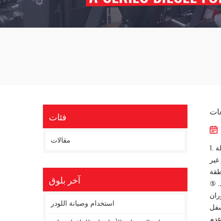
عات
فئات
مقالات
ة
غير
طقة
آخر بلوق
. ⑤
ران
استخدام وصيانة اللودر
سفل
عدم