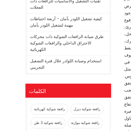
تقنيات التشغيل والأساسيات للرافعات ذات
العرض
العجلات
جود
كيفية تشغيل اللودر بأمان - أربعة احتياطات
قوع
مهمة لتشغيل اللودر بأمان
رئ،
خل،
طرق صيانة الرافعات الشوكية ذات محركات
لمحرك،
الاحتراق الداخلي والرافعات الشوكية
ضغط
الكهربائية
سوف
استخدام وصيانة اللوادر خلال فترة التشغيل
وى وضع
التجريبي
مثل
وس.
حقق
يجب
الكلمات
حقق
فاع
رافعة شوكية ديزل
رافعة شوكية كهربائية
يرة
اول
رافعة شوكية موازنة
رافعة شوكية 3 طن
صلة