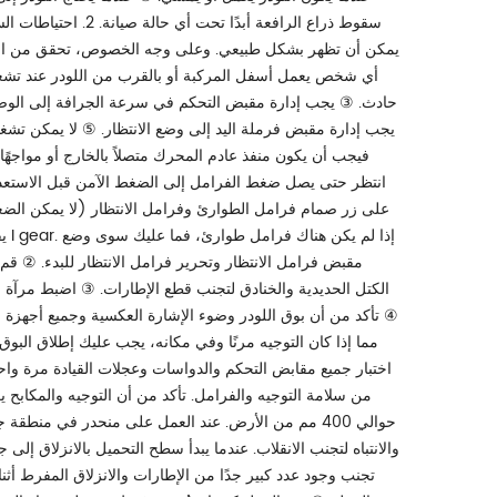
سقوط ذراع الرافعة أ
يمكن أن تظهر بشكل طبيعي. وعلى وجه الخصوص، تحقق من الع
أي شخص يعمل أسفل المركبة أو بالقرب من اللودر عند تشغ
حادث. ③ يجب إدارة مقبض التحكم في سرعة الجرافة إلى الوضع ا
يجب إدارة مقبض فرملة اليد إلى وضع الانتظار. ⑤ لا يمكن تشغيل
انتظر حتى يصل ضغط الفرامل إلى الضغط الآمن قبل الاستعداد
على زر صمام فرامل الطوارئ وفرامل الانتظار (لا يمكن الضغ
يق
مقبض فرامل الانتظار وتحرير فرامل الانتظار للبدء. ② قم
الكتل الحديدية والخنادق لتجنب قطع الإطارات. ③ اضبط مرآة
④ تأكد من أن بوق اللودر وضوء الإشارة العكسية وجميع أجهزة
مما إذا كان التوجيه مرنًا وفي مكانه، يجب عليك إطلاق البوق
اختبار جميع مقابض التحكم والدواسات وعجلات القيادة مرة واحد
من سلامة التوجيه والفرامل. تأكد من أن التوجيه والمكابح 
حوالي 400 مم من الأرض. عند العمل على منحدر في منطق
والانتباه لتجنب الانقلاب. عندما يبدأ سطح التحميل بالانزلاق إل
تجنب وجود عدد كبير جدًا من الإطارات والانزلاق المفرط أثن