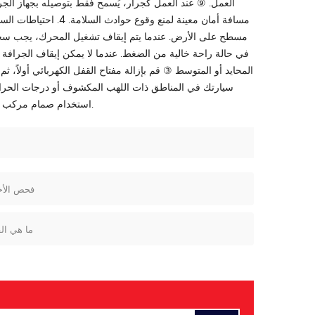
العمل. ⑨ عند العمل كجرار، يُسمح فقط بتوصيله بجهاز ا
مسافة أمان معينة لمن
مسطح على الأرض. عندما يتم إيقاف تشغيل المحرك، يجب سح
في حالة راحة خالية من الضغط. عندما لا يمكن إيقاف الجرافة
المحايد أو المتوسط ​​③ قم بإزالة مفتاح القفل الكهربائي أولاً، 
سيارتك في المناطق ذات اللهب المكشوف أو درجات الحرارة
استخدام صمام مركب أو خزان هواء لنفخ الإطار، يجب ألا يقف الأشخاص أمام الإطار لمنع الإصابة بالانفجار.
فحص الأخ
ما هي الف