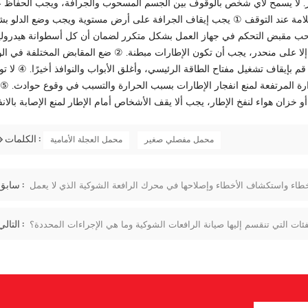
لجر. لا يسمح لأي شخص بالوقوف بين الجسم المسحوب والجرافة، ويجب الحفاظ 
ع وقوع حوادث السلامة. 4. احتياطات السلامة عند التوقف ① يجب إيقاف الجرافة على أرض مستوية ويجب وضع الدلو
ب مقبض التحكم في جهاز العمل بشكل متكرر لضمان أن كل أسطوانة هيدرولي
 إلا على منحدر، يجب أن تكون الإطارات مبطنة. ② ضع المقابض المختلفة في ال
ثم قم بإيقاف تشغيل مفتاح الطاقة الرئيسي، وأغلق الأبواب والنوافذ أخيرًا. ④ لا 
 المرتفعة لمنع انفجار الإطارات بسبب الحرارة والتسبب في وقوع حوادث. ⑤ 
الكلمات :
محمل مفصلي صغير
محمل العجلة الأمامية
سابق :
طاء واستكشاف الأخطاء وإصلاحها في محرك الرافعة الشوكية الذي لا يعمل
التالي :
ئات التي تنقسم إليها صيانة الرافعات الشوكية وما هي الإجراءات المحددة؟