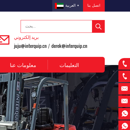
اتصل بنا
العربية
بريد إلكتروني
juju@interquip.cn
derek@interquip.cn
/
التعليمات
معلومات عنا