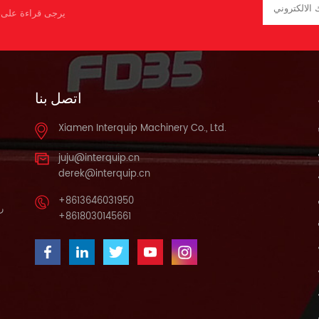
يرجى قراءة على، 
اتصل بنا
Xiamen Interquip Machinery Co., Ltd.
juju@interquip.cn
derek@interquip.cn
+8613646031950
را
+8618030145661