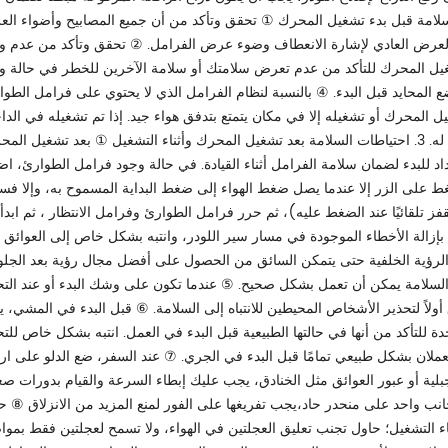
بدًا تحت أي حالة صيانة. 2. احتياطات السلامة قبل بدء تشغيل المحرك ① تحقق وتأكد من أن جميع المصابيح وأضواء 
رض العادي لإشارة الانعطاف وضوء عرض الفرامل. ② تحقق وتأكد من عدم و
يل المحرك للتأكد من عدم تعرض سلامتك أو سلامة الآخرين للخطر في حالة و
لمحايد قبل البدء. ④ بالنسبة لنظام الفرامل الذي لا يحتوي على فرامل الطوا
 المحرك أو تشغيله إلا في مكان يتمتع بتدفق هواء جيد. إذا تم تشغيله في الدا
فيجب أن يكون منفذ عادم المحرك متصلاً بالخارج أو مواجهًا له. 3. احتياطات السلامة بعد تشغيل المحرك وأثناء التشغيل ① بعد تشغيل ا
 للبدء لضمان سلامة الفرامل أثناء القيادة. في حالة وجود فرامل الطوارئ، ا
ط على الزر إلا عندما يصل ضغط الهواء إلى ضغط البداية المسموح به، وإلا ف
فز تلقائيًا عند الضغط عليه)، ثم حرر فرامل الطوارئ وفرامل الانتظار ، ثم ابدأ في I gear. إذا لم يكن هناك فرامل طوارئ، فما عليك س
 بإزالة الأخطاء الموجودة في مسار سير اللودر، وانتبه بشكل خاص إلى العوائق 
 الرؤية الخلفية حتى يتمكن السائق من الحصول على أفضل مجال رؤية بعد الجل
 السلامة يمكن أن تعمل بشكل صحيح. ⑤ عندما تكون على وشك البدء أو عند الت
 أولاً لتحذير الأشخاص المحيطين للانتباه إلى السلامة. ⑥ قبل البدء في المشي، 
ة للتأكد من أنها في حالتها الطبيعية قبل البدء في العمل. انتبه بشكل خاص للت
يعملان بشكل طبيعي تمامًا قبل البدء في الجري. ⑦ عند السفر، ضع الدلو على ارت
ة جبلية أو عبور العوائق مثل الخنادق، يجب عليك إبطاء السرعة والقيام بدورات صغ
ى جانب واحد على منحدر حاد،يجب تفريغها على الفور لمنع المزيد من الانزلاق ⑧ ح
اء التشغيل؛ حاول تجنب تعليق العجلتين في الهواء، ولا تسمح لعجلتين فقط بموا