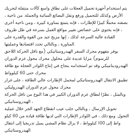
يتم استخدام أجهزة تحميل العجلات
على نطاق واسع كآلات متنقلة لتحريك
الأرض وكذلك للتحميل ورفع ونقل البضائع السائبة والجملة. من ناحية ،
بصفته محملًا كبيرًا للإطارات ، فإنه يتمتع بمناورة كبيرة ، ومن ناحية أخرى
، فإنه يحتوي على خصائص تغيير مواقع العمل بسرعة في ظل ظروف
القيادة عالية السرعة. لذلك ، إنها مزيج جيد من القوة والقدرة على
المناورة ، وبالتالي تحدد اقتصادها وعمليتها.
يوفر مفهوم محرك السفر الهيدروستاتيكي (مع ناقل الحركة اللاحق
للرسوم) مزايا عديدة على محلول محرك محول عزم الدوران
الهيدروديناميكي وقد تم استخدامه بنجاح في إنتاج اللوادر العجلة مع طاقة
محرك حتى 60 كيلوواط.
تطبيق الانتقال الهيدروستاتيكي لمحمل الإطارات عالي الطاقة ، على غرار
محرك محول عزم الدوران الهيدروليكي
وبالمثل ، نظرًا لنطاق عزم الدوران الكبير في هذا النوع من ناقل الحركة
الهيدروستاتيكي ،
تحويل الإرسال ، وبالتالي جلب عيب انقطاع الجهد الجر خلال عملية
التحول. ومع ذلك ، في اللوادر الإطارات التي لديها طاقة قيادة من 60 كيلو
واط إلى 100 كيلوواط ، لا يزال نظام المشي يميل تدريجيا إلى انتقال
الهيدروستاتيكي.