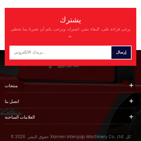
يشترك
يرجى قراءة على، البقاء نشر، اشترك، ونرحب بكم أن تخبرنا بما تحظى
به.
منتجات
اتصل بنا
العلامات الساخنة
© حقوق النشر: 2026 Xiamen Interquip Machinery Co., Ltd. كل