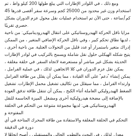
ومع ذلك ، في اللوادر الإطارات التي يبلغ طولها 200 كيلو واط ، تم
استخدام وزن غير محدود من 25000 كجم وسرعة سفر أقصى قدرها 45
كم/ساعة ، حتى الآن تم استخدام عمليات نقل محول عزم الدوران بشكل
حصري تقريبًا.
مزايا ناقل الحركة الهيدروستاتيكي على انتقال الهيدروديناميكي: من ناحية
، لديها نطاق تحكم كبير ، وفي ناقل الحركة الإضافي المتغير ، من الممكن
إدراك متغير باستمرار أو عدد قليل من التحولات العتلية. من ناحية أخرى ،
يتيح شكله الهيكلي حلول نقل شاملة ويسمح بالتركيب في لوادر الإطارات
الحديثة بشكل غير مباشر أو مستعرضة لاتجاه السفر. في حلقة مغلقة ،
يمكن نقل عزم الدوران في كلا الاتجاهين. لذلك ، في عملية الفرامل ،
يمكن إنشاء "دعم" على آلة القيادة ، مما يمكن أن يقلل من طاقة الفرامل
وارتداء الفرامل ، مما سيقلل من تكاليف تشغيل محمل الإطارات. تشغيل
الضغط الهيدروليكي العاملة أثناء الكبح ، يمكن أن تنتقل طاقة تدفق العودة
بالإضافة إلى مضخة هيدروليكية أخرى ومشغل. الميزة الحاسمة للنقل
الهيدروستاتيكي هي: لديها مجموعة متنوعة من التحكم في الحلقة
المفتوحة و
التحكم في الحلقة المغلقة والاستفادة من طاقة المحرك المتاحة في أي
دورة في الدقيقة
معدل. لذلك ، في البحث والتطوير الحالي والمستقبلي ، أصبح اتجاهًا لا