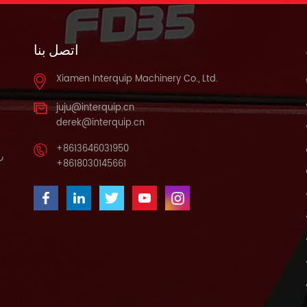
اتصل بنا
Xiamen Interquip Machinery Co., Ltd.
juju@interquip.cn
derek@interquip.cn
+8613646031950
را
+8618030145661