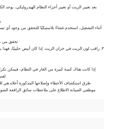
وبحسب الخبرة الشخصية لسيدنا، يمكننا الرجوع إلى النقاط التالية لحل هذه المشاكل.
2. تحقق من
٣. راقب لون الزيت في خزان الزيت. إذا كان أبيض حليبيًا، فهذا
لفترة قصيرة من الوقت، بحيث يمكن تفريغ الهواء الموجود في النظام إلى خزان الوقود.
طرق استكشاف الأخطاء وإصلاحها المذكورة أعلاه هي لل
موظفي الصيانة الاطلاع على ملاحظات سائق الرافعة الشوكية، وإجراء معاينة ميدانية لها لفهم نقاط عطل النظام الهيدروليكي فيها بشكل كامل.