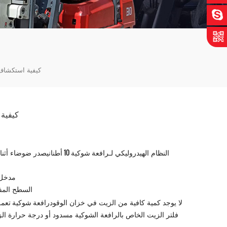
كيفية استكشاف 
كيفية 
رافعة شوكية 10 أطنان
النظام الهيدروليكي لـ
يصدر ضوضاء أثنا
1. مد
2. السطح ال
رافعة شوكية تعمل 
3. لا يوجد كمية كافية من الزيت في خزان الوقود