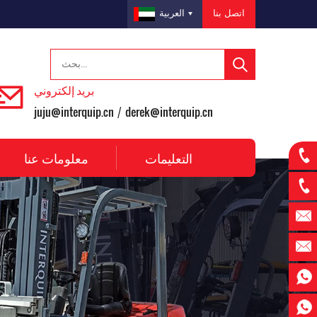
اتصل بنا
العربية
بريد إلكتروني
juju@interquip.cn
derek@interquip.cn
/
التعليمات
معلومات عنا