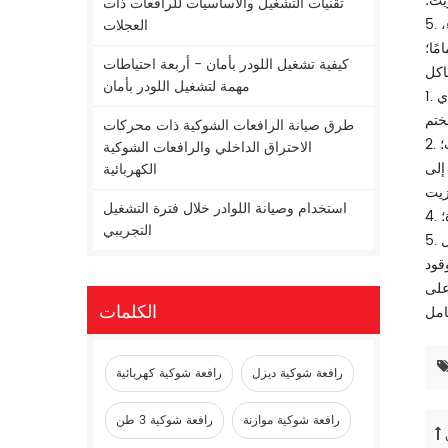
يت؛
تقنيات التشغيل والأساسيات للرافعات ذات
5. بعد تغيير الزيت أو تغيير أجزاء النظام الهيدروليكي، يوجد الكثير من الغاز في النظام، بحيث يحتوي زيت العودة على الكثير من فقاعات الهواء،
العجلات
مًا؛
كيفية تشغيل اللودر بأمان - أربعة احتياطات
مهمة لتشغيل اللودر بأمان
1. أثناء التشغيل، استخدم غشاءً بلاستيكيًا للتحقق من وجود أي تسرب هواء في أنبوب مدخل الزيت وسطح وصلة مضخة التروس. في حال وجود أي
طرق صيانة الرافعات الشوكية ذات محركات
؛
الاحتراق الداخلي والرافعات الشوكية
إلى
الكهربائية
استخدام وصيانة اللوادر خلال فترة التشغيل
؛
التجريبي
5. إذا كانت هناك كمية كبيرة من الغاز في النظام، فيمكن تكرار الرفع والخفض والإمالة للأمام والميل للخلف وغيرها من الإجراءات دون تحميل
على
الكلمات
رافعة شوكية ديزل
رافعة شوكية كهربائية
رافعة شوكية موازنة
رافعة شوكية 3 طن