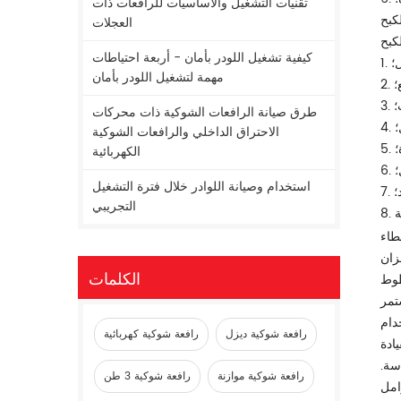
تقنيات التشغيل والأساسيات للرافعات ذات
العجلات
لكبح
كيفية تشغيل اللودر بأمان - أربعة احتياطات
ل؛
مهمة لتشغيل اللودر بأمان
ع؛
؛
طرق صيانة الرافعات الشوكية ذات محركات
؛
الاحتراق الداخلي والرافعات الشوكية
؛
الكهربائية
؛
استخدام وصيانة اللوادر خلال فترة التشغيل
؛
التجريبي
طاء
زان
الكلمات
طوط
تمر
دام
رافعة شوكية ديزل
رافعة شوكية كهربائية
ادة
سة.
رافعة شوكية موازنة
رافعة شوكية 3 طن