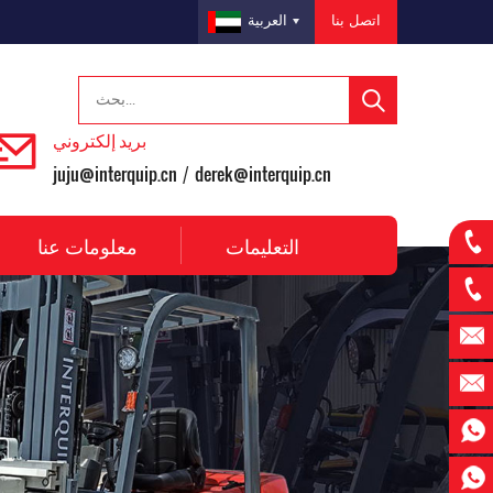
اتصل بنا
العربية
بريد إلكتروني
juju@interquip.cn
derek@interquip.cn
/
التعليمات
معلومات عنا