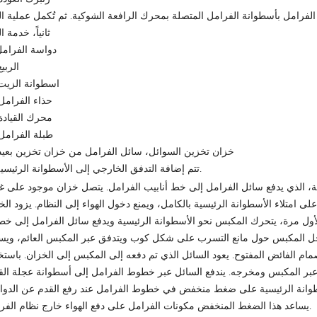
ثانياً، خدمة ا
1. دواسة الفرام
2. الربي
3. اسطوانة الزيت
4. حذاء الفرامل
5. محرك القيادة
6. طبلة الفرامل
7. خزان تخزين السوائل، سائل الفرامل من خزان تخزين بعيد
8. تتم إضافة التدفق الخارجي إلى الأسطوانة الرئيسية.
ة
، الذي يدفع سائل الفرامل إلى خط أنابيب الفرامل. يتصل خزان موجود على غ
 امتلاء الأسطوانة الرئيسية بالكامل، ويمنع دخول الهواء إلى النظام. يزود الخ
لأول مرة، يتحرك المكبس نحو الأسطوانة الرئيسية ويدفع سائل الفرامل إلى خ
داخل المكبس حول مانع التسرب على شكل كوب ويتدفق عبر المكبس العائم، ويس
لفائض المفتوح. يعود السائل الذي تم دفعه إلى المكبس إلى الخزان. باستخ
ر المكبس ومخرجه. يندفع السائل عبر خطوط الفرامل إلى أسطوانة عجلة القي
وانة الرئيسية على ضغط منخفض في خطوط الفرامل عند رفع القدم عن الدوا
يساعد هذا الضغط المنخفض مكونات الفرامل على دفع الهواء خارج نظام الفرامل.