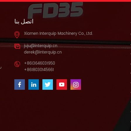
اتصل بنا
Xiamen Interquip Machinery Co., Ltd.
juju@interquip.cn
derek@interquip.cn
+8613646031950
را
+8618030145661