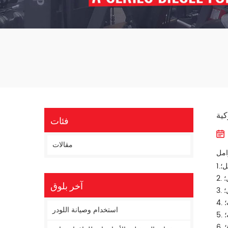
كية
فئات
مقالات
ل؛
1.
؛
آخر بلوق
؛
؛
استخدام وصيانة اللودر
؛
؛