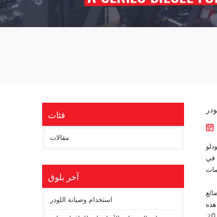
ودر
فئات
مقالات
دلو
 في
آخر بلوق
ائع
استخدام وصيانة اللودر
هذه
المشكلة بشكل أفضل. بشكل عام ، كلما زادت متطلبات الدقة لقياس البضائع ، كان ذلك أفضل ، ويتطلب خطأ الوزن عمومًا حوالي 0.1٪ إلى 0.5٪.