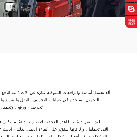
آلة تحميل أمامية
والرافعات الشوكية عبارة عن آلات ذاتية الدفع 
التحميل. تستخدم في عمليات التجريف والنقل والتفريغ والت
تجريف ، ورفع ، وتحميل وتفريغ الأخشاب ، إلخ. إنه نوع من آلات البناء ذات نطاق واسع جدًا من الاستخدامات.
اللودر ثقيل ذاتيًا ، وقاعدة العجلات قصيرة ، ودائمًا ما ي
التي تحملها ، وإلا فإنها ستؤثر على كفاءة العمل. لذلك ، ابحث