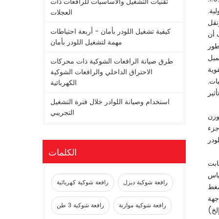
تقنيات التشغيل والأساسيات للرافعات ذات
ية.
العجلات
نقل
كيفية تشغيل اللودر بأمان - أربعة احتياطات
 أن
مهمة لتشغيل اللودر بأمان
طور
ميل
طرق صيانة الرافعات الشوكية ذات محركات
وية
الاحتراق الداخلي والرافعات الشوكية
ات.
الكهربائية
استخدام وصيانة اللوادر خلال فترة التشغيل
التجريبي
وزن
جزء
الكلمات
ابت
ياس
رافعة شوكية ديزل
رافعة شوكية كهربائية
لضغط
اجهة
رافعة شوكية موازنة
رافعة شوكية 3 طن