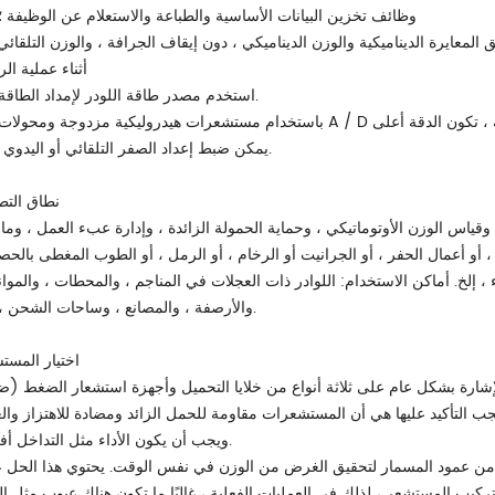
6) وظائف تخزين البيانات الأساسية والطباعة والاستعلام عن الوظيفة ؛
أثناء عملية الر
8) استخدم مصدر طاقة اللودر لإمداد الطاقة.
10) يمكن ضبط إعداد الصفر التلقائي أو اليدوي.
نطاق التط
قياس الوزن الأوتوماتيكي ، وحماية الحمولة الزائدة ، وإدارة عبء العمل ، وما 
 ، أو أعمال الحفر ، أو الجرانيت أو الرخام ، أو الرمل ، أو الطوب المغطى بالحص
ء ، إلخ. أماكن الاستخدام: اللوادر ذات العجلات في المناجم ، والمحطات ، والموا
والأرصفة ، والمصانع ، وساحات الشحن ، إلخ.
اختيار المست
إشارة بشكل عام على ثلاثة أنواع من خلايا التحميل وأجهزة استشعار الضغط (
التأكيد عليها هي أن المستشعرات مقاومة للحمل الزائد ومضادة للاهتزاز وال
ويجب أن يكون الأداء مثل التداخل أفضل.
ً من عمود المسمار لتحقيق الغرض من الوزن في نفس الوقت. يحتوي هذا الحل 
 تركيب المستشعر ، لذلك في العمليات الفعلية ، غالبًا ما تكون هناك عيوب مثل ال