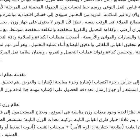
يقة قياس الثقل النوعي ورسم خط لحساب وزن الحمولة المحملة في المرحلة الأول
 والإدارة غير الملائمة. المزيد من التحميل سيؤدي إلى خسائر اقتصادية مباشرة و
مصالح العملاء. في الوقت نفسه ، نظرًا لأن اللودر لا يحتوي على جهاز وزن ، يجب
 ميزان أرضي ، وكفاءة التحميل والتفريغ منخفضة والتكلفة منخفضة متوسط. مع ت
ة والسيارات والموانئ والأرصفة ، أصبحت متطلبات الكفاءة والسلامة ودقة التح
تحقيق القياس التلقائي والدقيق للبضائع أثناء عملية التحميل ، وهو أمر مهم لتق
فضة ، وتحسين كفاءة وفوائد عمليات التحميل والتفريغ ، وضمان سلامة نقل المركب
تأثير.
مقدمة نظام ال
إلى جزأين ، جزء اكتساب الإشارة وجزء معالجة الإشارات والعرض. يتم تحقيق 
نظام وزن ث
وكية. نظرًا لعدم وجود معدات وزن مناسبة في الموقع ، ويحتاج المستخدمون إلى ق
 ، يتم عادةً اختيار طرق القياس الثابتة. تركيبة معدات الوزن الثابتة: مستشعر ا
لوزن العادية (طابعة اختيارية إذا لزم الأمر) + ملحقات التثبيت (أنبوب الضغط أو و
العملية ، إلخ).