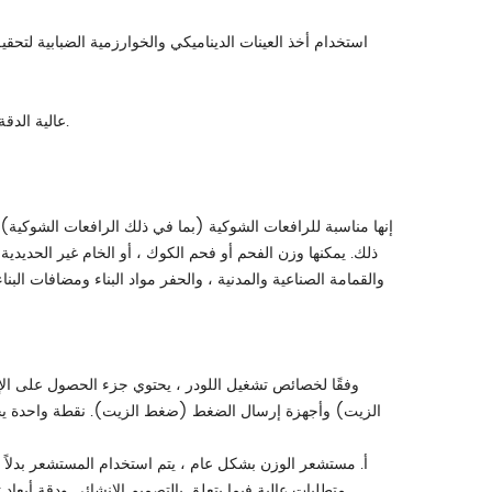
9) باستخدام مستشعرات هيدروليكية مزدوجة ومحولات A / D عالية الدقة ، تكون الدقة أعلى.
إنها مناسبة للرافعات الشوكية (بما في ذلك الرافعات الشوكية) و
ذلك. يمكنها وزن الفحم أو فحم الكوك ، أو الخام غير الحديدية
والقمامة الصناعية والمدنية ، والحفر مواد البناء ومضافات البنا
وفقًا لخصائص تشغيل اللودر ، يحتوي جزء الحصول على ال
الزيت) وأجهزة إرسال الضغط (ضغط الزيت). نقطة واحدة يجب 
أ. مستشعر الوزن بشكل عام ، يتم استخدام المستشعر بدلا
متطلبات عالية فيما يتعلق بالتصميم الإنشائي ودقة أبعاد