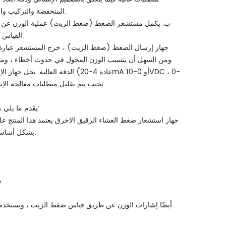
المنخفضة والتركيب والاستبدال غير المناسبين ، وحتى حوادث السلامة ، لذلك لم يتم الترويج له واستخدامه.
ب. يكمل مستشعر الضغط (ضغط الزيت) عملية الوزن عن طري
القياس للجهاز تم تحسينها بشكل كبير مقارنة باستخدام خلايا الحمل ، وأداء السلامة مضمون.
ومن السهل أن يتسبب الوزن المحول في حدوث أخطاء ، ومتط
الدقة العالية. يحل جهاز الإرسال 
5VDC) ، بحيث يتم تقليل متطلبات معالجة الإشارات وعرضها بشكل كبير ، والوزن.كما تم تحسين دقة النظام وفقا لذلك.
يقدم ما يلي مستشعرين للضغط وأجهزة إرسال مناسبة للرافعات أو أجهزة وزن الرافعة الشوكية:
جهاز استشعار ضغط الغشاء الرقيق الاخرق يعتمد هذا المنتج عل
بشكل أساسي إلى إشارة وزن عن طريق قياس ضغط زيت اللودر. الميزات الرئيسية لهذا المنتج:
د