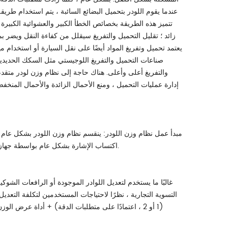
عندما يقوم اللودر بتحميل البضائع السائبة ، يتم استخدام طر
تتميز هذه الطريقة بخصائص الخطأ الكبير والعشوائية الكبيرة
زائد ؛ تقليل التحميل والتفريغ سيقلل من كفاءة النقل ويضر ب
يعتمد تحميل وتفريغ المواد أيضًا على نقل السيارة أو استخدام
صناعات التحميل والتفريغ اللوجيستي مثل السكك الحديدي
والتفريغ أعلى وأعلى. هناك حاجة إلى نظام وزن لودر متقدم ل
إدارة عمليات التحميل ، ومنع الأحمال الزائدة والأحمال المنخ
مبدأ عمل نظام وزن اللودر: ينقسم نظام وزن اللودر بشكل عام 
اكتساب الإشارة بشكل عام بواسطة جهاز استشعار أو جهاز إرسال. تعد دقة الحصول على الإشارة مهمة جدًا لدقة وزن اللودر.
غالبًا ما يستخدم لتعديل اللوادر الموجودة أو الرافعات الش
التسوية التجارية ، نظرًا لاحتياجات المستخدمين لتكلفة التعديل
(1 أو 2 ، اعتمادًا على متطلبات الدقة) + أداة عرض ا