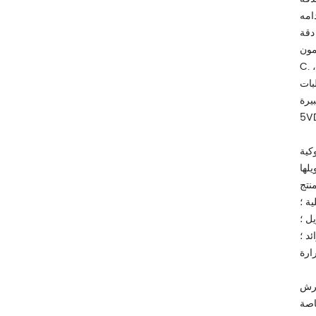
دقة
C. جهاز إرسال الضغط (ضغط الزيت) ، خرج المستشعر عبارة عن إشارة بالسيارات ، والإشارة الصغيرة تتداخل بسهولة أثناء النقل والمعالجة ،
بات
10VD-
لها
ة ؛
ل ؛
د ؛
ارة
معالجة إشارات