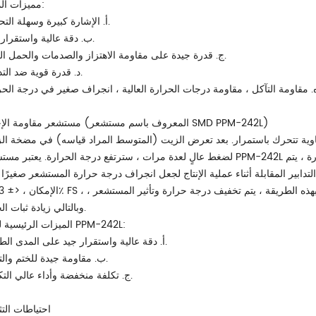
مميزات المنتج:
أ. الإشارة كبيرة وسهلة التحويل.
ب. دقة عالية واستقرار جيد.
ج. قدرة جيدة على مقاومة الاهتزاز والصدمات والحمل الزائد.
د. قدرة قوية ضد التدخل.
. مقاومة التآكل ، مقاومة درجات الحرارة العالية ، انجراف صغير في درجة الحر
مستشعر مقاومة الإجهاد (المعروف باسم مستشعر SMD PPM-242L)
حاوية تتحرك باستمرار. بعد تعرض الزيت (المتوسط ​​المراد قياسه) في مضخة ال
لضغط عالٍ لعدة مرات ، سترتفع درجة الحرارة. يعتبر مستشعر PPM-242L مناسبًا في اختيار مقاييس الإجهاد. بالنظر إلى عامل درجة الحرا
التدابير المقابلة أثناء عملية الإنتاج لجعل انجراف درجة حرارة المستشعر صغيرًا 
الإمكان ، <± 0.03٪ FS ، و
وبالتالي زيادة ثبات الجهاز.
1) الميزات الرئيسية لـ PPM-242L:
أ. دقة عالية واستقرار جيد على المدى الطويل.
ب. مقاومة جيدة للختم والتآكل.
ج. تكلفة منخفضة وأداء عالي التكلفة.
احتياطات التث