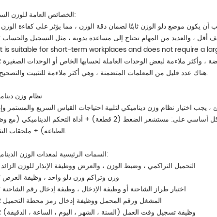
الخصائص العامة للوزن الساكن:
يجب أن يكون موضع دلو الوزن ثابتًا لضمان دقة الوزن ، مما يؤثر على كفاءة الوزن 
ظائف أقل ، والعديد من المهام تحتاج إلى مساعدة يدوية ، مثل التسجيل والحساب ؛
It is suitable for short-term workplaces and does not require a l
خفضة ، وأكثر ملاءمة لبعض الوحدات العاملة لحسابها الخاص أو الوحدات الصغيرة ؛
5) هناك عدد قليل من المعلمات المتضمنة ، وهي أكثر ملاءمة للتثبيت والتصحيح.
نظام وزن دينام
 يجب اختيار نظام وزن ديناميكي لتلبية احتياجات القياس السريع والمستمر وإد
البيانات على نطاق واسع. تشتمل معدات الوزن الديناميكي بشكل أساسي على: مستشعر الضغط (2 قطعة) + أداة التحكم الديناميك
الطباعة) + ملحقات التثبيت.
السمات الرئيسية لمعدات الوزن الديناميكي:
1) التحميل التراكمي ، وضبط الوزن ، والعرض ووظيفة الإنذار للوزن الزائد 
2) وزن وتراكم وزن دلو واحد ، وظيفة العرض ؛
3) اختيار طراز الشاحنة أو وظيفة الإدخال ، وظيفة إدخال رقم الشاحنة ؛
4) المشغل ورقم المحمل ووظيفة إدخال رمز محطة التحميل ؛
5) وظيفة تسجيل وقت العمل (السنة ، الشهر ، اليوم ، الساعة ، الدقيقة) ؛