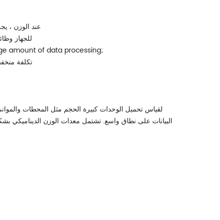
1) عند الوزن ، 
2) للجهاز و
arge amount of data processing;
4) تكلفة من
لقياس تحميل الوحدات كبيرة الحجم مثل المحطات والموانئ ،