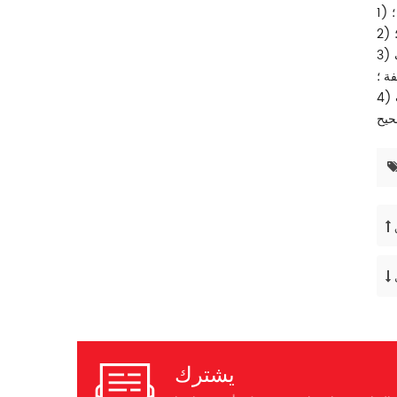
؛
3) أثناء المعايرة ، يجب إجراء اختبارات متعددة المعلمات لاتجاهات وزوايا مختلفة للتأكد من أن الجهاز يتمتع بنفس دقة الوزن في ظل ظروف
ة ؛
4) إذا كانت المساحة محدودة ولا يمكن تثبيتها بشكل طبيعي ، فيجب اعتبار طريقة التثبيت مستخرجة بواسطة أنبوب الضغط ، ويجب إصلاح التثبيت
يشترك