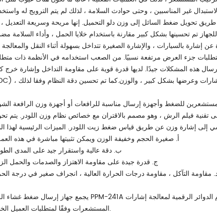
ق تحويل ضغط السائل إلى وزن دلو التحميل. إنها مريحة وسريعة التعديل ، 
لبات جزء العرض مرتفعة نسبيًا. من الصعب استخدامه في الأنظمة ذات متطل
هذه المشكلات جيدًا. لديها قدرة قوية على مقاومة التداخل وإشارة خرج كبيرة (عادة 4-20mA أو 0-C ، 0
ى تقنية فيلم الرش ، وهو مصمم بالاقتران مع خصائص نظام وزن اللودر. يتم تحوي
أ. صغيرة الحجم وخفيفة الوزن ويمكن تثبيتها مباشرة في هذه العملي
ب. دقة عالية واستقرار جيد على المدى الطوي
ج. قدرة جيدة على مقاومة الاهتزاز والصدمات والحمل الزائ
. مقاومة التآكل ، مقاومة درجات الحرارة العالية ، انجراف صغير في درجة الحر
يجمع جهاز إرسال ضغط غشاء الرش PPM-241A أيضًا إشارات الوزن عن طريق قياس ضغط الزيت ، ويستخدم الدوائر الرقمية ل
المستشعرات وفقًا لمتطلبات العميل الخاصة.