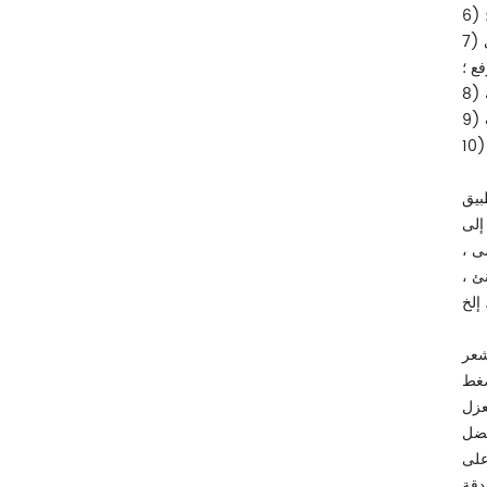
7) استخدام أخذ العينات الديناميكي والخوارزمية الضبابية لتحقيق المعايرة الديناميكية والوزن الديناميكي ، دون إيقاف الجرافة ، والوزن التلقائي
فع ؛
بيق
إلى
ى ،
نئ ،
شعر
ضغط
عزل
على
دقة