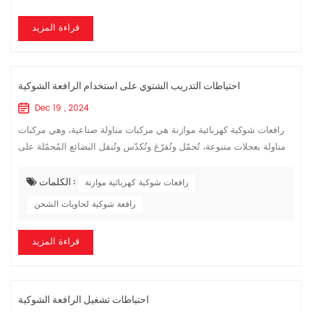
الوصول إلى قيمة ضغط الهواء المحددة (0.45-0.70MPa) ، ولا يستجيب
الفرامل عند الضغ...
قراءة المزيد
احتياطات التدريب الشتوي على استخدام الرافعة الشوكية
Dec 19 , 2024
رافعات شوكية كهربائية موازنة هي مركبات مناولة صناعية، وهي مركبات
مناولة بعجلات متنوعة، تُحمّل وتُفرّغ وتُكدّس وتُنقل البضائع المُحمّلة على
منصات نقالة لمسافات قصيرة. احتياطات التدريب الشتوي رافعة شوكي...
الكلمات :
رافعات شوكية كهربائية موازنة
رافعة شوكية لحاويات الشحن
قراءة المزيد
احتياطات تشغيل الرافعة الشوكية