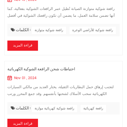
رافعة شوكية متوازنة الصيانة تُطيل عمر الرافعات الشوكية بفعالية، كما
أنها تضمن سلامة العمل، ما يضمن أن تكون رافعتك الشوكية في أفضل
حالة تشغيلية في أي وقت. فيما يلي، يُشارككم المحرر عشر طرق صيانة
الكلمات :
تُطيل ...
رافعة شوكية للأراضي الوعرة
رافعة شوكية متوازنة
قراءة المزيد
احتياطات شحن الرافعة الشوكية الكهربائية
Nov 01 , 2024
لتجنب إرهاق حمل البطاريات الثقيلة، يختار العديد من مالكي السيارات
الكهربائية سحب الأسلاك لشحنها بأنفسهم. وقد جمع المحرر ورتب
احتياطات الشحن. رافعة كهربائية للجميع. نرحب بالأصدقاء للاطلاع عليه.
الكلمات :
موازنة ...
رافعة كهربائية
رافعة شوكية كهربائية موازنة
قراءة المزيد