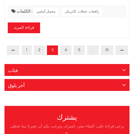
ناقل الحركة الهيدروليكي)، وزيت محور القيادة، وزيت الهيدروليك
المستخدم في النظام اله...
الكلمات :
رافعات عجلات كاتربيلر
محمل أمامي
قراءة المزيد
1
2
3
4
5
...
15
فئات
آخر بلوق
يشترك
يرجى قراءة على، البقاء نشر، اشترك، ونرحب بكم أن تخبرنا بما تحظى
به.