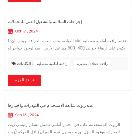
إجراءات السلامة والتشغيل الفني للمحملات
Oct 17 , 2024
1. عندما رافعة أمامية مفصلية أثناء القيادة، يجب سحب الجرافة، ويجب أن
تكون على ارتفاع حوالي 400-500 مم عن الأرض. انتبه لوجود حواجز أو
أسلاك جهد عالي أثناء القيادة. لا يُسمح لأي شخص آخر بركوب الدراجة با...
الكلمات :
رافعة عجلات صغيرة
رافعة أمامية مفصلية
قراءة المزيد
عدة زيوت شائعة الاستخدام في اللودرات واختيارها
Sep 18 , 2024
الزيوت المستخدمة عادة في محمل أمامي تشمل بشكل رئيسي زيت
المحرك، ووقود الديزل، وزيت محول عزم الدوران/ناقل الحركة (زيت