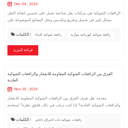
Dec 04 , 2024
الرافعات الشوكية هي مركبات نقل صناعية تعمل على تحسين كفاءة النقل
بشكل كبير في تحميل وتفريغ وتكديس ونقل البضائع الموضوعة على
المنصات لمسافات قصيرة. مع ذلك، ولأنها معدات خاصة في المصانع،
لطالما كانت الر...
الكلمات :
رافعة شوكية كهربائية موازنة
رافعة شوكية للبناء
قراءة المزيد
الفرق بين الرافعات الشوكية المقاومة للانفجار والرافعات الشوكية
العادية
Nov 29 , 2024
مقدمة: هل تعرف الفرق بين الرافعات الشوكية المقاومة للانفجار
والرافعات الشوكية العادية؟ إذا كنت ترغب في ذلك، فلنلقِ نظرة! تُستخدم
الرافعات الشوكية المقاومة للانفجار في أماكن تطبيق خاصة، لذا دعونا
الكلمات :
أولاً...
رافعات شوكية ذات احتراق داخلي