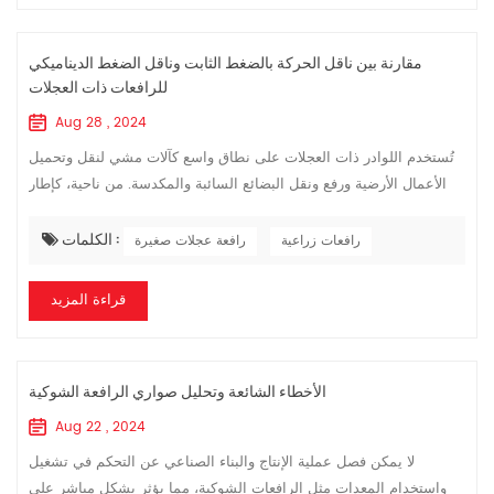
مقارنة بين ناقل الحركة بالضغط الثابت وناقل الضغط الديناميكي
للرافعات ذات العجلات
Aug 28 , 2024
تُستخدم اللوادر ذات العجلات على نطاق واسع كآلات مشي لنقل وتحميل
الأعمال الأرضية ورفع ونقل البضائع السائبة والمكدسة. من ناحية، كإطار
جرافة صغيرة ذات قوة جر عالية، فهي تتمتع بقدرة كبيرة على المناورة،
الكلمات :
وم...
رافعات زراعية
رافعة عجلات صغيرة
قراءة المزيد
الأخطاء الشائعة وتحليل صواري الرافعة الشوكية
Aug 22 , 2024
لا يمكن فصل عملية الإنتاج والبناء الصناعي عن التحكم في تشغيل
واستخدام المعدات مثل الرافعات الشوكية، مما يؤثر بشكل مباشر على