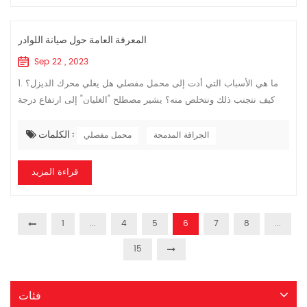
المعرفة العامة حول صيانة اللوادر
Sep 22 , 2023
1. ما هي الأسباب التي أدت إلى محمل مفصلي هل يغلي محرك الديزل؟
كيف نتجنب ذلك ونتخلص منه؟ يشير مصطلح "الغليان" إلى ارتفاع درجة
حرارة محرك الديزل بشكل مفرط، مما يؤدي إلى غليان سائل التبريد
الكلمات :
وتصاعد البخار ...
الجرافة المدمجة
محمل مفصلي
قراءة المزيد
1
...
4
5
6
7
8
...
15
فئات