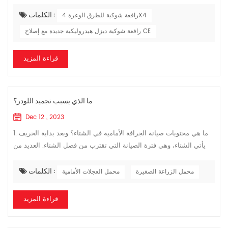
لموظفي الإصلاح في ورشة الإصلاح. قدر الإمكان، اطلب من سائق الرافعة
الكلمات :
الشو...
رافعة شوكية للطرق الوعرة 4X4
رافعة شوكية ديزل هيدروليكية جديدة مع إصلاح CE
قراءة المزيد
ما الذي يسبب تجميد اللودر؟
Dec 12 , 2023
1. ما هي محتويات صيانة الجرافة الأمامية في الشتاء؟ وبعد بداية الخريف
يأتي الشتاء، وهي فترة الصيانة التي تقترب من فصل الشتاء. العديد من
مجموعات المولدات، ولوادر المحركات البحرية، وما إلى ذلك. غالبًا ما...
الكلمات :
محمل الزراعة الصغيرة
محمل العجلات الأمامية
قراءة المزيد