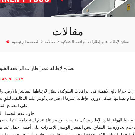
مقالات
نصائح لإطالة عمر إطارات الرافعة الشوكية
مقالات
الصفحة الرئيسية
نصائح لإطالة عمر إطارات الرافعة الشو
Feb 26 , 2025
طارات جزءًا بالغ الأهمية في الرافعات الشوكية، نظرًا لارتباطها المباشر بالأرض. وت
مام بصيانتها بشكل دوري، فإطالة عمرها الافتراضي يُوفر علينا التكاليف. لنلقِ ن
على النصائح المُتاحة.
حاول عدم التحميل الز
 ضغط الهواء البارد للإطار بشكل مناسب، مع مراعاة عدم استخدامه لفترات طوي
ن عدم تجاوزه هذا النطاق. ينص المعيار الوطني للإطارات على أقصى حمل عند 
ًا للحمل المقنن الذي يحدده المحمل. في الظروف العادية، يُسمح بتحميل ما لا ي