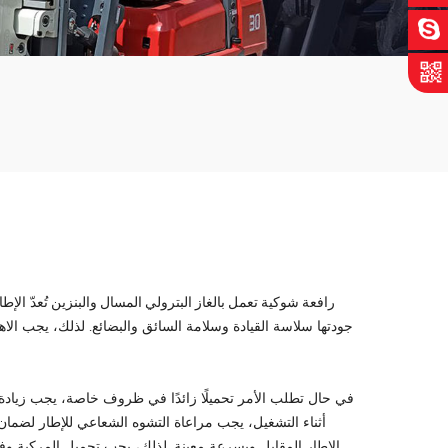
رافعة شوكية تعمل بالغاز البترولي المسال والبنزين
تُعدّ الإ
جودتها سلاسة القيادة وسلامة السائق والبضائع. لذلك، يجب الاهت
في حال تطلب الأمر تحميلًا زائدًا في ظروف خاصة، يجب زيادة
أثناء التشغيل، يجب مراعاة التشوه الشعاعي للإطار لضما
الإطار المقابل وبسرعة معينة. لذلك، يجب تحميل المركبة وفق