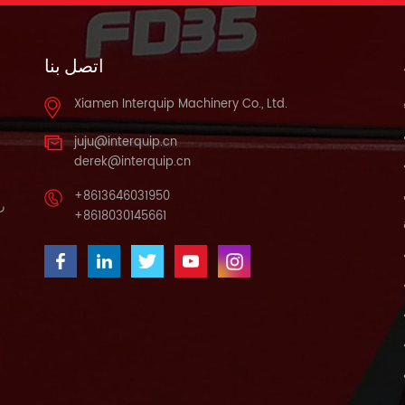
اتصل بنا
Xiamen Interquip Machinery Co., Ltd.
juju@interquip.cn
derek@interquip.cn
+8613646031950
را
+8618030145661