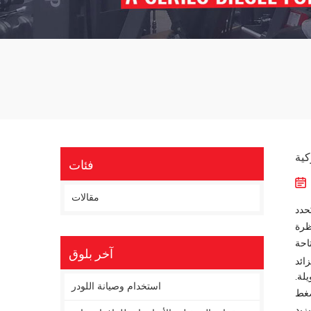
كية
فئات
مقالات
ُحدد
ظرة
آخر بلوق
ائد
لة.
استخدام وصيانة اللودر
ضغط
زيد