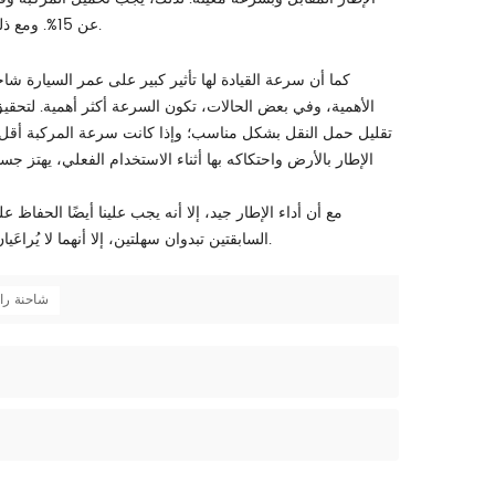
عن 15%. ومع ذلك، سيزيد التحميل الزائد من تشوه الإطار ويؤثر بشكل خطير على عمره الافتراضي.
شاح
كما أن سرعة القيادة لها تأثير كبير على عمر السيارة
الأهمية، وفي بعض الحالات، تكون السرعة أكثر أهمية. لتحق
تقليل حمل النقل بشكل مناسب؛ وإذا كانت سرعة المركبة أقل 
الإطار بالأرض واحتكاكه بها أثناء الاستخدام الفعلي، يهتز جسم
مع أن أداء الإطار جيد، إلا أنه يجب علينا أيضًا الحفاظ 
السابقتين تبدوان سهلتين، إلا أنهما لا يُراعَيان أثناء العمل. هذه عادة سيئة. آمل أن يتخلص المستخدمون منها في الوقت المناسب.
شاحنة را