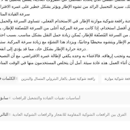
سرعة القيادة المنا
نة رافعة شوكية موازنة
الإطار. في الاستخدام الفعلي، تتساوى السرعة والحمل
يق أفضل استخدام، إذا كانت سرعة المركبة أعلى من السرعة المُصنّفة للإطار، 
من السرعة المُصنّفة للإطار، يُمكن زيادة حمل النقل بشكل مناسب. بسبب احت
 الإطار ويتشوه محيطيًا وجانبيًا، ويزداد هذا التشوّه مع زيادة سرعة المركبة. ست
درجة حرارة الإطار بشكل حاد، مما قد يؤدي إلى انفجاره.
عليه وتجنب إرهاقه. فالاعتناء به وحده يكفي لإطالة عمره الافتراضي. مع أن النصي
الكلمات :
فعة شوكية موازنة
رافعة شوكية تعمل بالغاز البترولي المسال والبنزين
سابق :
أساسيات تقنيات القيادة والتشغيل للرافعات
التالي :
الفرق بين الرافعات الشوكية المقاومة للانفجار والرافعات الشوكية العادية