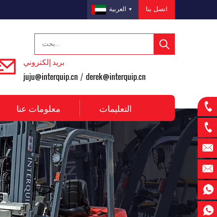
اتصل بنا
العربية
بريد إلكتروني
juju@interquip.cn
derek@interquip.cn
/
التعليمات
معلومات عنا